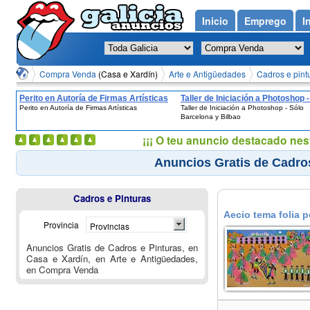
Inicio
Emprego
I
Compra Venda
(Casa e Xardín)
Arte e Antigüedades
Cadros e pint
Perito en Autoría de Firmas Artísticas
Taller de Iniciación a Photoshop -
Perito en Autoría de Firmas Artísticas
Taller de Iniciación a Photoshop - Sólo
Barcelona y Bilbao
Barcelona y Bilbao
¡¡¡ O teu anuncio destacado nes
Anuncios Gratis de Cadros
Cadros e Pinturas
Aecio tema folia 
Provincia
Provincias
Anuncios Gratis de Cadros e Pinturas, en
Casa e Xardín, en Arte e Antigüedades,
en Compra Venda