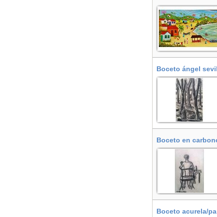
Boceto ángel sevi
Boceto en carbonc
Boceto acurela/pa