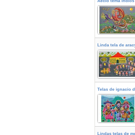
Aecio tema indios
Pontevedra, Forca
Linda tela de arac
Telas de ignacio 
Lindas telas de mo