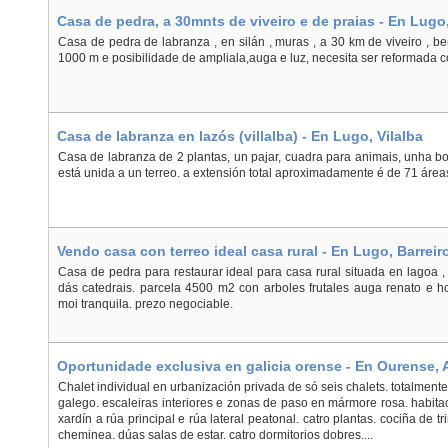
Casa de pedra, a 30mnts de viveiro e de praias - En Lugo,
Casa de pedra de labranza , en silán , muras , a 30 km de viveiro , b
1000 m e posibilidade de ampliala,auga e luz, necesita ser reformada
Casa de labranza en lazós (villalba) - En Lugo, Vilalba
Casa de labranza de 2 plantas, un pajar, cuadra para animais, unha b
está unida a un terreo. a extensión total aproximadamente é de 71 áreas
Vendo casa con terreo ideal casa rural - En Lugo, Barreir
Casa de pedra para restaurar ideal para casa rural situada en lagoa ,
dás catedrais. parcela 4500 m2 con arboles frutales auga renato e h
moi tranquila. prezo negociable.
Oportunidade exclusiva en galicia orense - En Ourense, A
Chalet individual en urbanización privada de só seis chalets. totalment
galego. escaleiras interiores e zonas de paso en mármore rosa. habit
xardín a rúa principal e rúa lateral peatonal. catro plantas. cociña de t
cheminea. dúas salas de estar. catro dormitorios dobres....