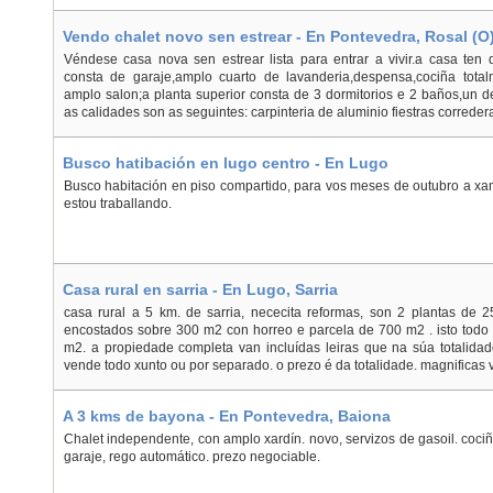
Vendo chalet novo sen estrear - En Pontevedra, Rosal (O
Véndese casa nova sen estrear lista para entrar a vivir.a casa ten 
consta de garaje,amplo cuarto de lavanderia,despensa,cociña tot
amplo salon;a planta superior consta de 3 dormitorios e 2 baños,un de
as calidades son as seguintes: carpinteria de aluminio fiestras corredera
Busco hatibación en lugo centro - En Lugo
Busco habitación en piso compartido, para vos meses de outubro a xan
estou traballando.
Casa rural en sarria - En Lugo, Sarria
casa rural a 5 km. de sarria, nececita reformas, son 2 plantas de 
encostados sobre 300 m2 con horreo e parcela de 700 m2 . isto todo
m2. a propiedade completa van incluídas leiras que na súa totalid
vende todo xunto ou por separado. o prezo é da totalidade. magnificas vi
A 3 kms de bayona - En Pontevedra, Baiona
Chalet independente, con amplo xardín. novo, servizos de gasoil. coc
garaje, rego automático. prezo negociable.