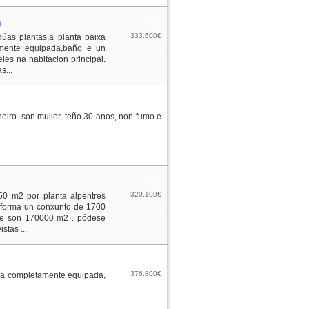
)
333.600€
dúas plantas,a planta baixa
almente equipada,baño e un
les na habitacion principal.
s...
eiro. son muller, teño 30 anos, non fumo e
320.100€
250 m2 por planta alpentres
 forma un conxunto de 1700
ade son 170000 m2 . pódese
stas ...
376.800€
iña completamente equipada,