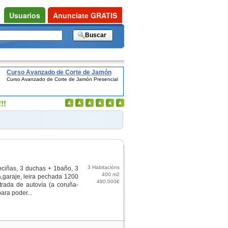
Usuarios
Anunciate GRATIS
Curso Avanzado de Corte de Jamón
Curso Avanzado de Corte de Jamón Presencial
Presencial
!!
3 Habitacións
ociñas, 3 duchas + 1baño, 3
400 m2
ña,garaje, leira pechada 1200
490.000€
trada de autovía (a coruña-
ara poder...