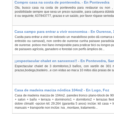
Compro casa na costa de pontevedra. - En Pontevedra
Ola, busco casa na costa de pontevedra para restaurar ou non , 
posibilidade sempre que sexa un prezo razoable, para calquera dúbid
é ou seguinte; 637843777, grazas e un saúdo, por favor rógase serieda
Casa campo para entrar a vivir economica - En Ourense, 
Casita para entrar a vivir en lodoselo un marabilloso pobo dá comarca d
entroido ou carnaval), non centro de ourense cunha paisaxe paradisí
de ourense. poboo moi llano inmejorable para praticar bici ou longos p
de paisaxes agrícola, ganadero e forestal con perfís ámplios de...
¡¡espectacular chalet en sanxenxo!! - En Pontevedra, S
Espectacular chalet de 3 dormitorios,3 baños, con xardín de 301 
prazas,bodega,trasteiro...e con vistas ao mar.a 10 mitos dás praias de s
Casa de madeira maciza nórdica 104m2 - En Lugo, Foz
Casa de madeira maciza de 104m2. paredes tronco plano-block de 90m
+ salon + baño + terraza + dorminorio1 + dormitorio2 + terrazas fies
dobre climalit -opcion kit: 29.264 (garantia 5 anos) inclúe: kit casa +
manuais + transporte non inclúe: iva , montaxe, tratamento...