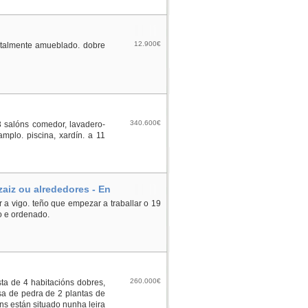
12.900€
totalmente amueblado. dobre
340.600€
3 salóns comedor, lavadero-
amplo. piscina, xardín. a 11
zaiz ou alrededores - En
 a vigo. teño que empezar a traballar o 19
o e ordenado.
260.000€
sta de 4 habitacións dobres,
asa de pedra de 2 plantas de
óns están situado nunha leira