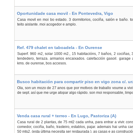
Oportunidade casa movil - En Pontevedra, Vigo
Casa movil en moi bo estado. 3 dormitorios, cociña, salón e baño. 
teito aislante. moi acogedor e amplo.
Ref. 479 chalet en taboadela - En Ourense
Superf. 960 m2, solar 1000 m2., 15 habitacións, 7 baños, 2 cociñas, 
tendedero, terraza. armarios encaixados. calefacción gasoil. garage 
kms. de ourense, bos accesos.
Busco habitación para compartir piso en vigo zona c/. ur
Pontevedra, Vigo
Ola, son un mozo de 27 anos que por motivos de traballo voume a vivir
de sept. así que me urge atopar algo rápido. son moi responsable, limp
Venda casa rural + terreo - En Lugo, Pastoriza (A)
Casa rural de 2 plantas, de 75 mt2 cada unha, para entrar a vivir. con
comedor, cociña, baño, trasteiro, establos, pajar. ademais hai unha c
50 mts2. (esta última necesita ser restaurada ). as casas e as construci