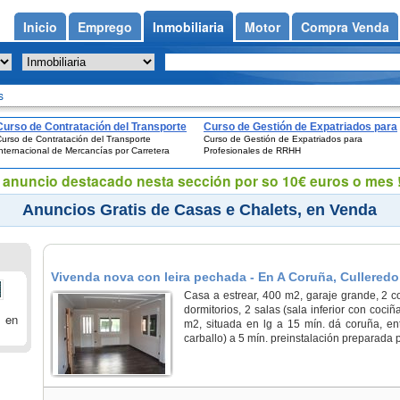
Inicio
Emprego
Inmobiliaria
Motor
Compra Venda
s
Curso de Contratación del Transporte
Curso de Gestión de Expatriados para
urso de Contratación del Transporte
Curso de Gestión de Expatriados para
Internacional de Mercancías por
Profesionales de RRHH
nternacional de Mercancías por Carretera
Profesionales de RRHH
Carretera
eu anuncio destacado nesta sección por so 10€ euros o mes !
Anuncios Gratis de Casas e Chalets, en Venda
Vivenda nova con leira pechada - En A Coruña, Culleredo
Casa a estrear, 400 m2, garaje grande, 2 c
dormitorios, 2 salas (sala inferior con coci
, en
m2, situada en lg a 15 mín. dá coruña, en
carballo) a 5 mín. preinstalación preparada p