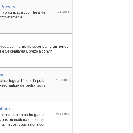
 Viveiro
21.800€
en comunicada , con leira de
 completamente
odega con horno de cocer pan e un hórreo.
 e 54 centiáreas. prezo a convir.
os
130.800€
 alfoz lugo a 14 km dá praia
orreo antigo de pedra. zona
llariz
291.000€
e construído en pedra granito
acións en madeira de cerezo.
rinta metros. dous salóns con