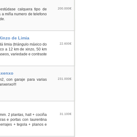
200.000€
estúdase calquera tipo de
a a miña numero de telefono
de.
Xinzo de Limia
22.600€
á limia (triángulo máxico do
aco a 12 km de xinzo, 50 km
aseos, variedade e contraste
anxenxo
231.000€
m2, con garaje para varias
anxenxo!!!
31.100€
m. 2 plantas, hall + cociña
tras e portas con laurentina
 herrajes + tegola + planos e