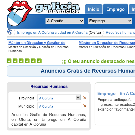
Inicio
Emprego
I
Emprego en A Coruña ciudad en A Coruña
(Oferta)
Recursos humanos
Máster en Dirección y Gestión de
Máster en Dirección de Recurso
Máster en Dirección y Gestión de Recursos
Máster en Dirección de Recursos Huma
Recursos Humanos
Humanos
Humanos
¡¡¡ O teu anuncio destacado nes
Anuncios Gratis de Recursos Humano
Recursos Humanos
Emprego - En A C
Provincia
A Coruña
Empresa antioqueña, s
ingresos.interesado
Municipio
A Coruña
extencion favor mante
Anuncios Gratis de Recursos Humanos,
en Oferta, en Emprego en A Coruña
capital en A Coruña