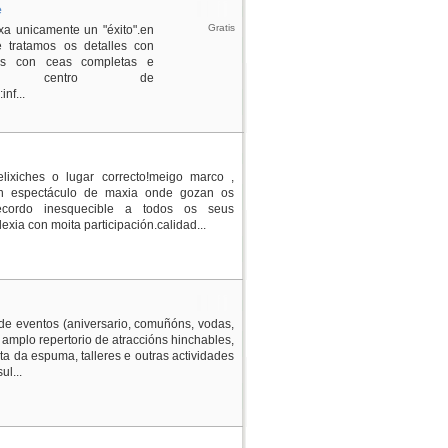
e
Gratis
xa unicamente un "éxito".en
 tratamos os detalles con
icos con ceas completas e
no centro de
nf...
lixiches o lugar correcto!meigo marco ,
.cun espectáculo de maxia onde gozan os
cordo inesquecible a todos os seus
exia con moita participación.calidad...
de eventos (aniversario, comuñóns, vodas,
n amplo repertorio de atraccións hinchables,
a da espuma, talleres e outras actividades
ul...