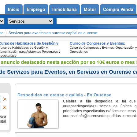
Inicio
Emprego
Inmobiliaria
Motor
Compra Venda
nse
Servizos para eventos en ourense capital en ourense
Curso de Habilidades de Gestión y
Curso de Congresos y Eventos:
urso de Habilidades de Gestión y
Curso de Congresos y Eventos: Organización y
Comunicación para Asistentes
Organización y Operaciones
omunicación para Asistentes Personales y
Operaciones
Personales y Secretariado
ecretariado
eu anuncio destacado nesta sección por so 10€ euros o mes !
de Servizos para Eventos, en Servizos en Ourense c
Despedidas en orense e galicia - En Ourense
Celebra a túa despedida e fai que 
ourensedespedidas somos os únicos q
prioridades.espectáculos eróticos con ceas
ara
ourense.info@ourensedespedidas.comcont
ital