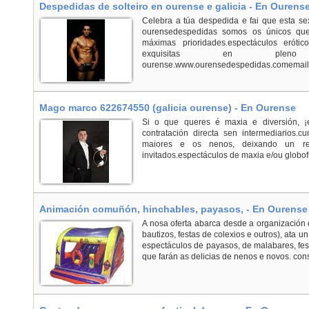
Despedidas de solteiro en ourense e galicia - En Ourens
Celebra a túa despedida e fai que esta se
ourensedespedidas somos os únicos que
máximas prioridades.espectáculos erót
exquisitas en ple
ourense.www.ourensedespedidas.comemail:i
Mago marco 622674550 (galicia ourense) - En Ourense
Si o que queres é maxia e diversión, ¡e
contratación directa sen intermediarios
maiores e os nenos, deixando un re
invitados.espectáculos de maxia e/ou globofl
Animación comuñón, hinchables, payasos, - En Ourense
A nosa oferta abarca desde a organización 
bautizos, festas de colexios e outros), ata u
espectáculos de payasos, de malabares, fest
que farán as delicias de nenos e novos. cons