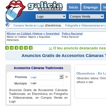
Inicio
Emprego
I
Compra Venda en Lugo
(Electrónica)
Fotografía e Videocamaras en 
Máster en Calidad, Higiene y Seguridad
Polica Nacional
Máster en Calidad, Higiene y Seguridad
Polica Nacional
Alimentaria
Alimentaria
¡¡¡ O teu anuncio destacado nes
Anuncios Gratis de Accesorios Cámaras T
Accesorios Cámaras Tradicionais
Obxectivos - En 
Provincia
Lugo
Obxectivo tokina 70mm
difusor e star
Municipio
Lugo
Anuncios Gratis de Accesorios Cámaras
Tradicionais, en Electrónica, en Fotografía
e Videocamaras, en Compra Venda en
Lugo