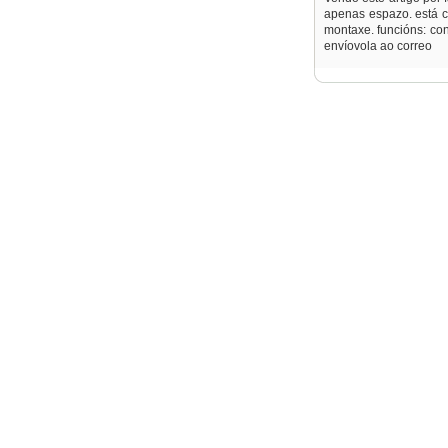
apenas espazo. está c
montaxe. funcións: cont
envíovola ao correo