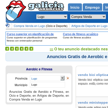
Inicio
Emprego
I
Compra Venda en Lugo
(Ocio e Deporte)
Artigos de Deporte en Lugo
Curso superior en planificación de
Curso de fitness acuático
Curso superior en planificación de programas
Curso de fitness acuático
programas fitness con entrenador
fitness con entrenador personal
personal
¡¡¡ O teu anuncio destacado nes
Anuncios Gratis de Aerobic e
Aerobic e Fitness
vendo bici elipti
Provincia
Lugo
Vendo bici eliptica c
espazo. estã¡ como no
Municipio
Lugo
Anuncios Gratis de Aerobic e Fitness, en
Ocio e Deporte, en Artigos de Deporte, en
Compra Venda en Lugo
vendo ministepper
Vendo este artigo por 