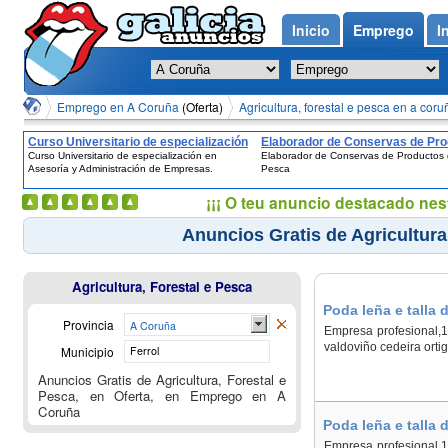
Inicio
Emprego
I
Emprego en A Coruña
(Oferta)
Agricultura, forestal e pesca en a coru
Curso Universitario de especialización
Elaborador de Conservas de Pr
Curso Universitario de especialización en
Elaborador de Conservas de Productos 
en Asesoría y Administración de
de la Pesca
Asesoría y Administración de Empresas.
Pesca
Empresas.
¡¡¡ O teu anuncio destacado nes
Anuncios Gratis de Agricultura
Agricultura, Forestal e Pesca
Poda leña e talla 
Provincia
A Coruña
Empresa profesional,17
valdoviño cedeira orti
Municipio
Ferrol
Anuncios Gratis de Agricultura, Forestal e
Pesca, en Oferta, en Emprego en A
Coruña
Poda leña e talla 
Empresa profesional,17