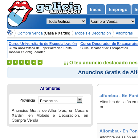
Inicio
Emprego
I
Compra Venda
(Casa e Xardín)
Mobeis e Decoración
Alfombras
Curso Universitario de Especialización
Curso Decorador de Escaparate
Curso Universitario de Especialización Perito
Curso Decorador de Escaparates
Perito Tasador en Antigüedades
Tasador en Antigüedades
¡¡¡ O teu anuncio destacado nes
Anuncios Gratis de Al
Alfombras
alfombra - En Pon
Provincia
Provincias
Alfombra de salón en 
m.
Anuncios Gratis de Alfombras, en Casa e
Xardín, en Mobeis e Decoración, en
Compra Venda
Alfombra - En Pon
Alfombra de salón en 