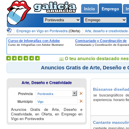
Inicio
Emprego
I
Emprego en Vigo en Pontevedra
(Oferta)
Arte, deseño e creatividade
Curso de Infografías con Adobe
Comisariado y Coordinación de
Curso de Infografías con Adobe Illustrator
Comisariado y Coordinación de Exposic
Illustrator
Exposiciones
¡¡¡ O teu anuncio destacado nes
Anuncios Gratis de Arte, Deseño e 
Arte, Deseño e Creatividade
Búscanse diseñado
Provincia
Pontevedra
se buscangráficos d
experiencia. horario fle
Municipio
Vigo
Anuncios Gratis de Arte, Deseño e
Creatividade, en Oferta, en Emprego en
Vigo en Pontevedra
Cantante masculin
cantante masculino pa