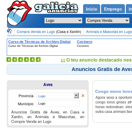
Inicio
Emprego
I
Compra Venda en Lugo
(Casa e Xardín)
Animais e Mascotas en Lug
Curso de Técnicas de Archivo Digital
Cocinero
Curso de Técnicas de Archivo Digital
Cocinero
¡¡¡ O teu anuncio destacado nes
Anuncios Gratis de Ave
Aves
Congo mono loros 
Provincia
Lugo
Agora sexa a oportuni
congo loros grises af
Municipio
Lugo
horas redondean. eles
Anuncios Gratis de Aves, en Casa e
outra casa animais fav
Xardín, en Animais e Mascotas, en
Compra Venda en Lugo