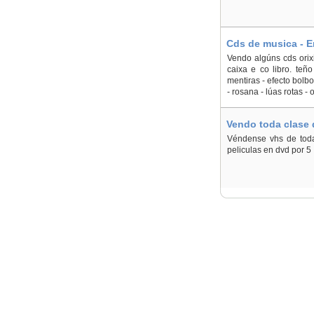
Cds de musica - 
Vendo algúns cds orix
caixa e co libro. teñ
mentiras - efecto bolbo
- rosana - lúas rotas - 
Vendo toda clase 
Véndense vhs de toda 
peliculas en dvd por 5 