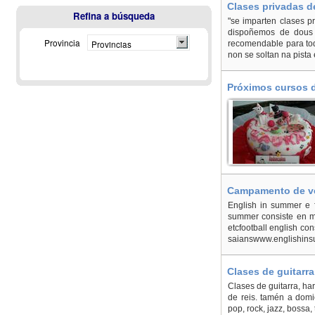
Clases privadas de
Refina a búsqueda
"se imparten clases pr
dispoñemos de dous p
Provincia
Provincias
recomendable para tod
non se soltan na pista
Próximos cursos d
Redondela
Campamento de ver
English in summer e f
summer consiste en mu
etcfootball english co
saianswww.englishin
Clases de guitarra
Clases de guitarra, ha
de reis. tamén a domi
pop, rock, jazz, bossa