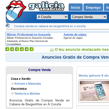
Inicio
Emprego
I
Compra venda en cabana de bergantiños en a coruña
Máster Profesional en Asesoría
Agente de viajes
Máster Profesional en Asesoría Contable -
Agente de viajes
Contable - Adaptado al Nuevo Plan
Adaptado al Nuevo Plan General de
General de Contabilidad
Contabilidad
¡¡¡ O teu anuncio destacado nes
Anuncios Gratis de Compra Ven
Compra Venda
Venta iphone 6 do
Casa e Xardín
Animais e Mascotas
Electrónica
Telefonía e Móviles
Anuncios Gratis de Compra Venda en
Cabana de Bergantiños en A Coruña