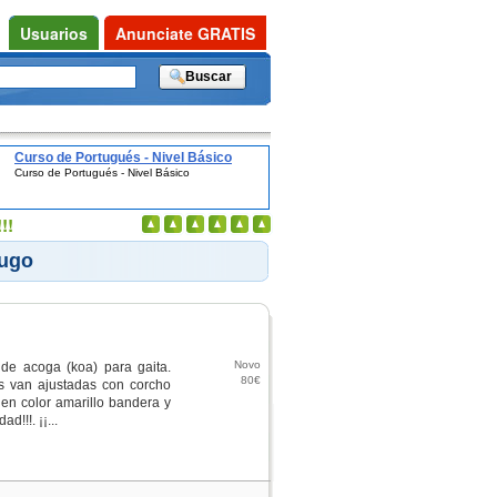
Usuarios
Anunciate GRATIS
Curso de Portugués - Nivel Básico
Curso de Portugués - Nivel Básico
!!
Lugo
Novo
de acoga (koa) para gaita.
80€
as van ajustadas con corcho
 en color amarillo bandera y
d!!!. ¡¡...