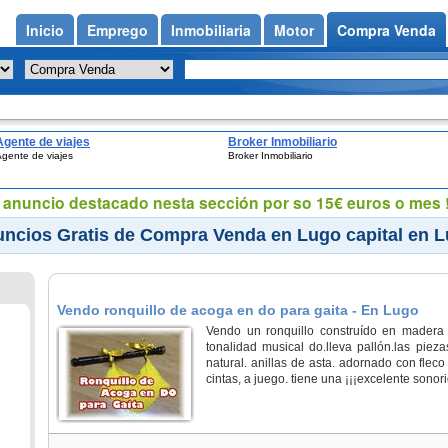
Inicio
Emprego
Inmobiliaria
Motor
Compra Venda
Agente de viajes
Broker Inmobiliario
gente de viajes
Broker Inmobiliario
eu anuncio destacado nesta sección por so 15€ euros o mes !
ncios Gratis de Compra Venda en Lugo capital en 
Vendo ronquillo de acoga en do para gaita - En Lugo
Vendo un ronquillo construído en madera 
tonalidad musical do.lleva pallón.las piez
natural. anillas de asta. adornado con fleco
cintas, a juego. tiene una ¡¡¡excelente sonorida