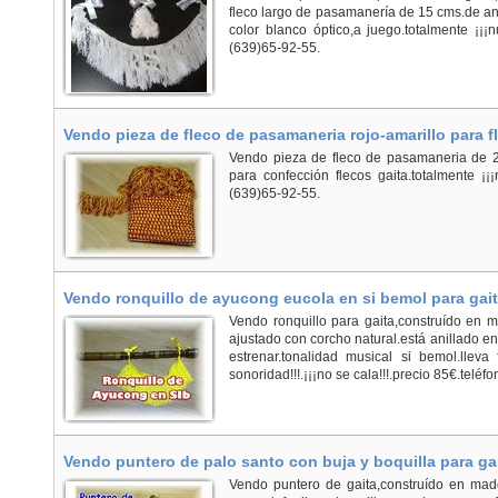
fleco largo de pasamanería de 15 cms.de an
color blanco óptico,a juego.totalmente ¡¡¡nu
(639)65-92-55.
Vendo pieza de fleco de pasamaneria rojo-amarillo para f
Vendo pieza de fleco de pasamaneria de 25
para confección flecos gaita.totalmente ¡¡¡n
(639)65-92-55.
Vendo ronquillo de ayucong eucola en si bemol para gai
Vendo ronquillo para gaita,construído en
ajustado con corcho natural.está anillado en 
estrenar.tonalidad musical si bemol.lleva 
sonoridad!!!.¡¡¡no se cala!!!.precio 85€.teléfon
Vendo puntero de palo santo con buja y boquilla para ga
Vendo puntero de gaita,construído en mad