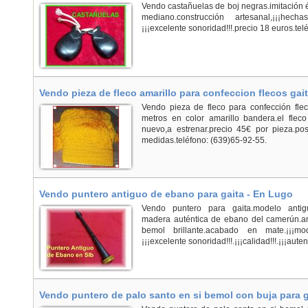
Vendo castañuelas de boj negras.imitación 
mediano.construcción artesanal,¡¡¡hec
¡¡¡excelente sonoridad!!!.precio 18 euros.te
Vendo pieza de fleco amarillo para confeccion flecos gai
Vendo pieza de fleco para confección fle
metros en color amarillo bandera.el flec
nuevo,a estrenar.precio 45€ por pieza.pos
medidas.teléfono: (639)65-92-55.
Vendo puntero antiguo de ebano para gaita - En Lugo
Vendo puntero para gaita.modelo antiguo
madera auténtica de ebano del camerún.ani
bemol brillante.acabado en mate.¡¡¡mo
¡¡¡excelente sonoridad!!!.¡¡¡calidad!!!.¡¡¡auten
Vendo puntero de palo santo en si bemol con buja para g