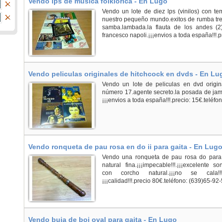
Vendo lps de musica folklorica - En Lugo
Vendo un lote de diez lps (vinilos) con te
nuestro pequeño mundo.exitos de rumba tres
samba.lambada.la flauta de los andes (2)
francesco napoli.¡¡¡envios a toda españa!!!.pr
Vendo peliculas originales de hitchcock en dvds - En Lu
Vendo un lote de peliculas en dvd original
número 17.agente secreto.la posada de jam
¡¡¡envios a toda españa!!!.precio: 15€.teléfo
Vendo ronqueta de pau rosa en do ii para gaita - En Lug
Vendo una ronqueta de pau rosa do para g
natural fina.¡¡¡impecable!!!.¡¡¡excelente son
con corcho natural.¡¡¡no se cala!!!.¡
¡¡¡calidad!!!.precio 80€.teléfono: (639)65-92-
Vendo buja de boj oval para gaita - En Lugo