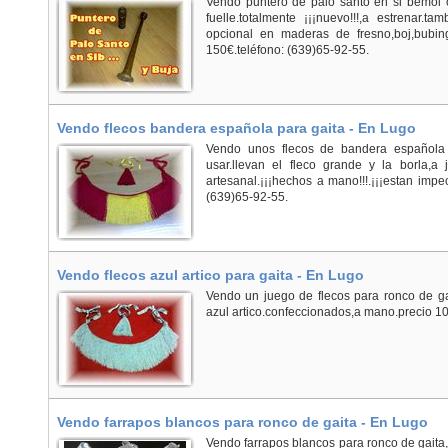
Vendo puntero de palo santo en si bemol 
fuelle.totalmente ¡¡¡nuevo!!!,a estrenar.t
opcional en maderas de fresno,boj,bubin
150€.teléfono: (639)65-92-55.
Vendo flecos bandera española para gaita - En Lugo
Vendo unos flecos de bandera española 
usar.llevan el fleco grande y la borla,a 
artesanal.¡¡¡hechos a mano!!!.¡¡¡estan impec
(639)65-92-55.
Vendo flecos azul artico para gaita - En Lugo
Vendo un juego de flecos para ronco de gai
azul artico.confeccionados,a mano.precio 10
Vendo farrapos blancos para ronco de gaita - En Lugo
Vendo farrapos blancos para ronco de gait