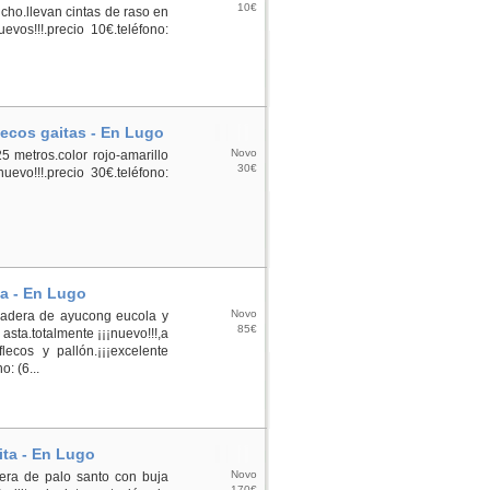
10€
cho.llevan cintas de raso en
evos!!!.precio 10€.teléfono:
lecos gaitas - En Lugo
Novo
 metros.color rojo-amarillo
30€
uevo!!!.precio 30€.teléfono:
ta - En Lugo
Novo
 madera de ayucong eucola y
85€
asta.totalmente ¡¡¡nuevo!!!,a
flecos y pallón.¡¡¡excelente
o: (6...
ita - En Lugo
Novo
era de palo santo con buja
170€