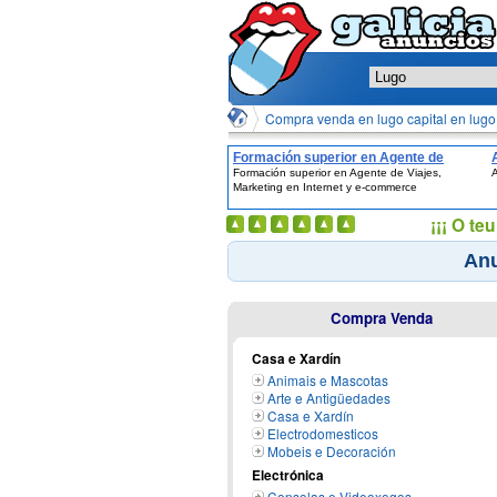
Compra venda en lugo capital en lugo
Formación superior en Agente de
Formación superior en Agente de Viajes,
A
Viajes, Marketing en Internet y e-
Marketing en Internet y e-commerce
commerce
¡¡¡ O t
Anu
Compra Venda
Casa e Xardín
Animais e Mascotas
Arte e Antigüedades
Casa e Xardín
Electrodomesticos
Mobeis e Decoración
Electrónica
Consolas e Videoxogos