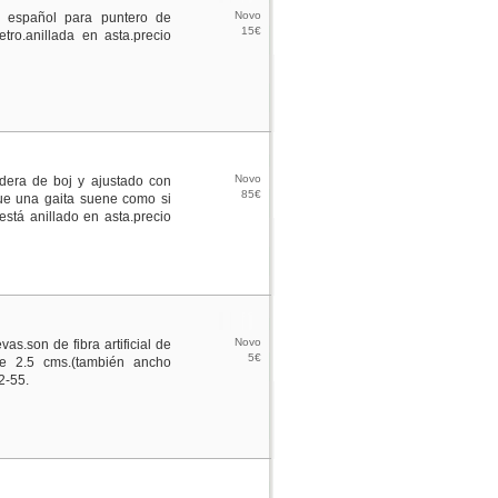
Novo
 español para puntero de
15€
etro.anillada en asta.precio
Novo
adera de boj y ajustado con
85€
que una gaita suene como si
.está anillado en asta.precio
Novo
as.son de fibra artificial de
5€
de 2.5 cms.(también ancho
2-55.