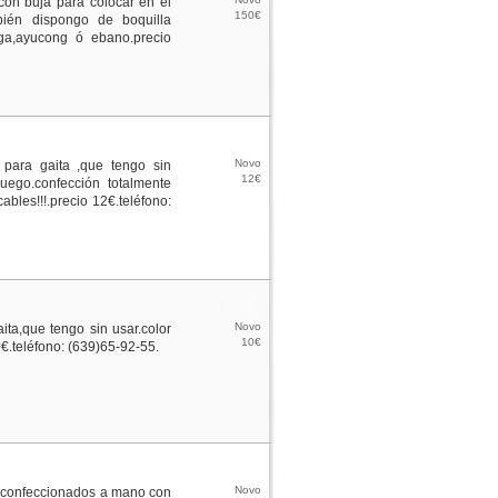
con buja para colocar en el
150€
ambién dispongo de boquilla
ga,ayucong ó ebano.precio
Novo
para gaita ,que tengo sin
12€
juego.confección totalmente
ables!!!.precio 12€.teléfono:
Novo
ta,que tengo sin usar.color
10€
€.teléfono: (639)65-92-55.
Novo
a,confeccionados a mano con