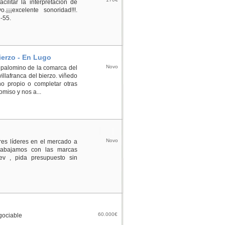
cilitar la interpretación de
¡¡¡excelente sonoridad!!!.
2-55.
ierzo - En Lugo
Novo
 palomino de la comarca del
illafranca del bierzo. viñedo
no propio o completar otras
miso y nos a...
Novo
res líderes en el mercado a
trabajamos con las marcas
ev , pida presupuesto sin
60.000€
egociable