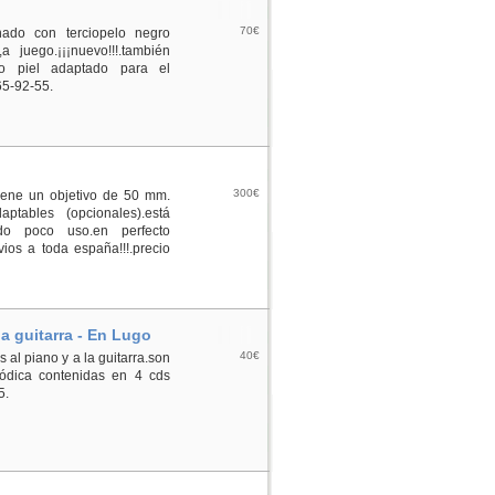
70€
nado con terciopelo negro
a juego.¡¡¡nuevo!!!.también
o piel adaptado para el
65-92-55.
300€
tiene un objetivo de 50 mm.
aptables (opcionales).está
do poco uso.en perfecto
ios a toda españa!!!.precio
a guitarra - En Lugo
40€
al piano y a la guitarra.son
ódica contenidas en 4 cds
5.