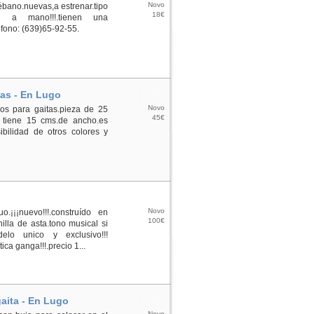
Novo
ébano.nuevas,a estrenar.tipo
18€
has a mano!!!.tienen una
léfono: (639)65-92-55.
tas - En Lugo
Novo
cos para gaitas.pieza de 25
45€
o tiene 15 cms.de ancho.es
ibilidad de otros colores y
Novo
.¡¡¡nuevo!!!.construído en
100€
lla de asta.tono musical si
delo unico y exclusivo!!!
tica ganga!!!.precio 1...
aita - En Lugo
Novo