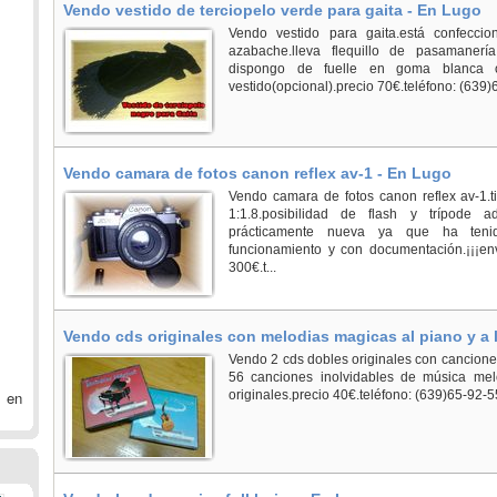
Vendo vestido de terciopelo verde para gaita - En Lugo
Vendo vestido para gaita.está confeccio
azabache.lleva flequillo de pasamanería,
dispongo de fuelle en goma blanca 
vestido(opcional).precio 70€.teléfono: (639)
Vendo camara de fotos canon reflex av-1 - En Lugo
Vendo camara de fotos canon reflex av-1.
1:1.8.posibilidad de flash y trípode ad
prácticamente nueva ya que ha teni
funcionamiento y con documentación.¡¡¡env
300€.t...
Vendo cds originales con melodias magicas al piano y a l
Vendo 2 cds dobles originales con canciones 
56 canciones inolvidables de música mel
 en
originales.precio 40€.teléfono: (639)65-92-5