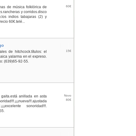
60€
mas de música folklórica de
.rancheras y corridos.disco
.los indios tabajaras (2) y
ecio 60€.telé...
go
15€
es de hitchcock.títulos: el
aica yalarma en el expreso.
no: (639)65-92-55.
o
Novo
aita.está anillada en asta
80€
oridad!!!.¡¡¡nueva!!!.ajustada
¡¡excelente sonoridad!!!.
55.