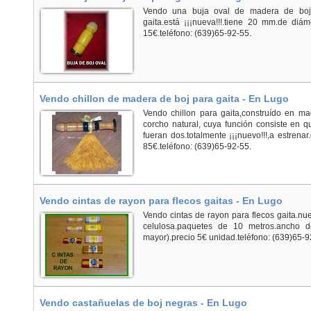
Vendo una buja oval de madera de boj
gaita.está ¡¡¡nueva!!!.tiene 20 mm.de diám
15€.teléfono: (639)65-92-55.
Vendo chillon de madera de boj para gaita - En Lugo
Vendo chillon para gaita,construído en m
corcho natural, cuya función consiste en 
fueran dos.totalmente ¡¡¡nuevo!!!,a estrenar
85€.teléfono: (639)65-92-55.
Vendo cintas de rayon para flecos gaitas - En Lugo
Vendo cintas de rayon para flecos gaita.nuev
celulosa.paquetes de 10 metros.ancho 
mayor).precio 5€ unidad.teléfono: (639)65-9
Vendo castañuelas de boj negras - En Lugo