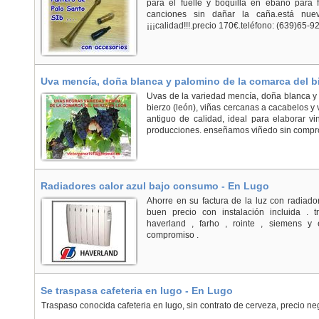
para el fuelle y boquilla en ebano para fa
canciones sin dañar la caña.está nuevo.
¡¡¡calidad!!!.precio 170€.teléfono: (639)65-9
Uva mencía, doña blanca y palomino de la comarca del b
Uvas de la variedad mencía, doña blanca y
bierzo (león), viñas cercanas a cacabelos y v
antiguo de calidad, ideal para elaborar vi
producciones. enseñamos viñedo sin compro
Radiadores calor azul bajo consumo - En Lugo
Ahorre en su factura de la luz con radiado
buen precio con instalación incluida . 
haverland , farho , rointe , siemens y 
compromiso .
Se traspasa cafeteria en lugo - En Lugo
Traspaso conocida cafeteria en lugo, sin contrato de cerveza, precio n