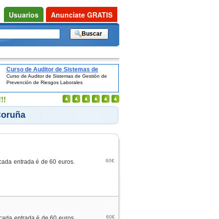
Usuarios
Anunciate GRATIS
Curso de Auditor de Sistemas de
Curso de Auditor de Sistemas de Gestión de
Gestión de Prevención de Riesgos
Prevención de Riesgos Laborales
Laborales
!!
Coruña
60€
cada entrada é de 60 euros.
60€
cada entrada é de 60 euros.