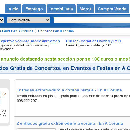
Inicio
Emprego
Inmobiliaria
Motor
Compra Venda
e Festas en A Coruña
Concertos en a coruña
Experto en calidad, medio ambiente y
Curso Superior en Calidad y RSC
xperto en calidad, medio ambiente y
Curso Superior en Calidad y RSC
prevención
prevención
eu anuncio destacado nesta sección por so 10€ euros o mes !
ios Gratis de Concertos, en Eventos e Festas en A 
Entradas extremoduro a coruña pista e - En A Coruña
Vendo entradas en pista e grada para o concerto de hoxe. o prezo de 
698 222 797,
 en
n A
2 entradas grada extremoduro a coruña - En A Coruña
Vendo dúas entradas en grada, o prezo de 