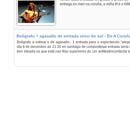
entrega en man na coruña, a miña tlf é o 69
Boligrafo + agasallo de entrada circo do sol - En A Coru
Boligrafo a estrear e de agasallo:- 1 entrada para o espectaculo "alegr
día 8 de decembro ás 21.30 en santiago de compostelaa entrada sería 
ben situada xa que está nas filas superiores do 1er anfiteatrocontactar