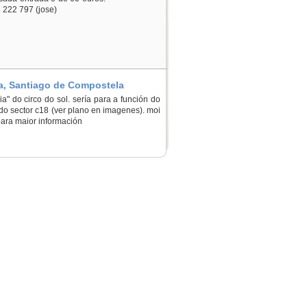
8 222 797 (jose)
ña, Santiago de Compostela
ia" do circo do sol. sería para a función do
do sector c18 (ver plano en imagenes). moi
 para maior información