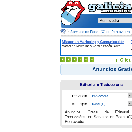
Servizos en Rosal (O) en Pontevedra
Máster en Marketing y Comunicación
Máster en Marketing y Comunicación Digital
P
Digital
¡¡¡ O t
Anuncios Gratis
Editorial e Traduccións
Provincia
Pontevedra
Municipio
Rosal (O)
Anuncios Gratis de Editoria
Traduccións, en Servizos en Rosal (O
Pontevedra