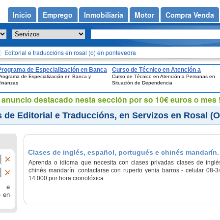
Inicio
Emprego
Inmobiliaria
Motor
Compra Venda
Editorial e traduccións en rosal (o) en pontevedra
Programa de Especialización en Banca
Curso de Técnico en Atención a
rograma de Especialización en Banca y
Curso de Técnico en Atención a Personas en
y Finanzas
Personas en Situación de Dependenci
Finanzas
Situación de Dependencia
eu anuncio destacado nesta sección por so 10€ euros o mes !
 de Editorial e Traduccións, en Servizos en Rosal (
Clases de inglés, español, portugués e chinés mandarín.
Aprenda o idioma que necesita con clases privadas clases de inglés
chinés mandarín. contactarse con ruperto yenia barros - celular 08-
14.000 por hora cronolóxica .
l e
) en