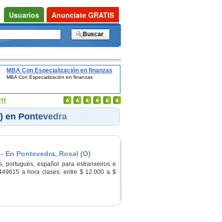
Usuarios
Anunciate GRATIS
MBA Con Especialización en finanzas
MBA Con Especialización en finanzas
a
!!
O) en Pontevedra
 - En Pontevedra, Rosal (O)
, portugués, español para estranxeiros e
3449615 a hora clases: entre $ 12.000 a $