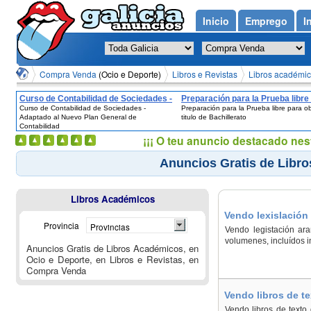
Inicio
Emprego
I
Compra Venda
(Ocio e Deporte)
Libros e Revistas
Libros académi
Curso de Contabilidad de Sociedades -
Preparación para la Prueba libre
Curso de Contabilidad de Sociedades -
Preparación para la Prueba libre para ob
Adaptado al Nuevo Plan General de
obtener el titulo de Bachillerato
Adaptado al Nuevo Plan General de
titulo de Bachillerato
Contabilidad
Contabilidad
¡¡¡ O teu anuncio destacado nes
Anuncios Gratis de Libro
Libros Académicos
Vendo lexislación
Provincia
Provincias
Vendo legistación ar
volumenes, incluídos i
Anuncios Gratis de Libros Académicos, en
Ocio e Deporte, en Libros e Revistas, en
Compra Venda
Vendo libros de te
Vendo libros de texto 