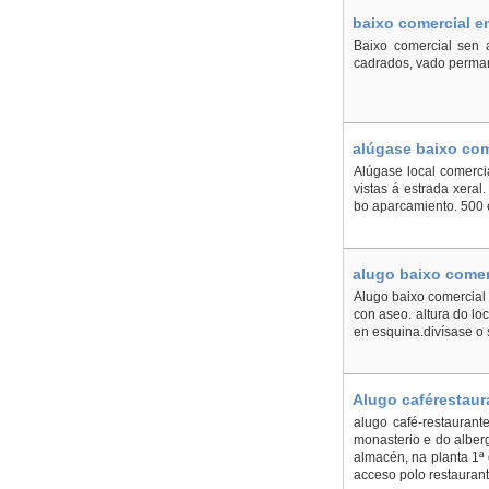
baixo comercial en
Baixo comercial sen a
cadrados, vado perman
alúgase baixo com
Alúgase local comercia
vistas á estrada xeral
bo aparcamiento. 500 
alugo baixo comerc
Alugo baixo comercial e
con aseo. altura do lo
en esquina.divísase o 
Alugo caférestaur
alugo café-restaurant
monasterio e do alberg
almacén, na planta 1ª
acceso polo restaurante