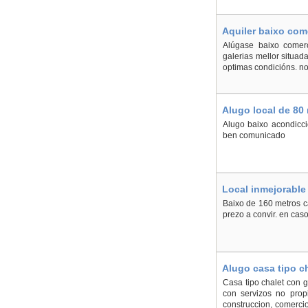
Aquiler baixo com
Ribadeo
Alúgase baixo comer
galerias mellor situad
optimas condicións. n
Alugo local de 80 
Alugo baixo acondicci
ben comunicado
Local inmejorable 
Baixo de 160 metros ca
prezo a convir. en cas
Alugo casa tipo ch
Casa tipo chalet con g
con servizos no propi
construccion, comercio