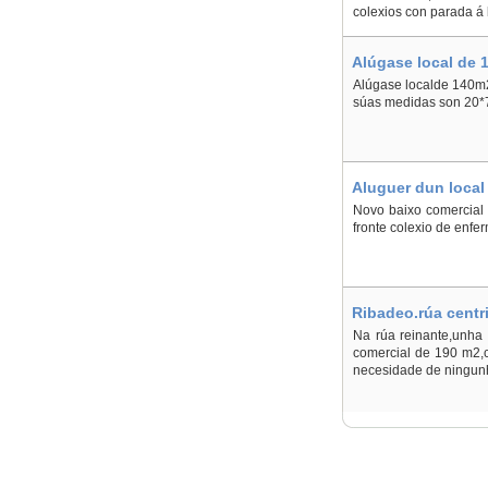
colexios con parada á b
Alúgase local de 1
Alúgase localde 140m2
súas medidas son 20*7
Aluguer dun local
Novo baixo comercial 
fronte colexio de enfe
Ribadeo.rúa centr
Na rúa reinante,unha 
comercial de 190 m2,c
necesidade de ningun