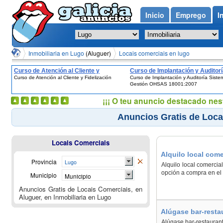
Inicio
Emprego
I
Inmobiliaria en Lugo
(Aluguer)
Locais comerciais en lugo
Curso de Atención al Cliente y
Curso de Implantación y Auditor
Curso de Atención al Cliente y Fidelización
Curso de Implantación y Auditoría Sist
Fidelización
Sistemas de Gestión OHSAS
Gestión OHSAS 18001:2007
18001:2007
¡¡¡ O teu anuncio destacado nes
Anuncios Gratis de Loca
Locais Comerciais
Alquilo local come
Provincia
Lugo
Alquilo local comercia
opción a compra en el
Municipio
Municipio
Anuncios Gratis de Locais Comerciais, en
Aluguer, en Inmobiliaria en Lugo
Alúgase bar-resta
Alúgase bar-restauran