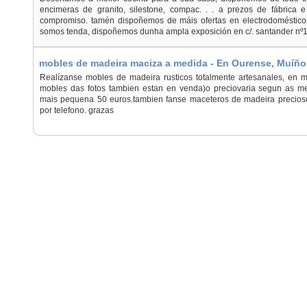
encimeras de granito, silestone, compac. . . a prezos de fábrica 
compromiso. tamén dispoñemos de máis ofertas en electrodomésticos
somos tenda, dispoñemos dunha ampla exposición en c/. santander nº1 b
mobles de madeira maciza a medida - En Ourense, Muíño
Realízanse mobles de madeira rusticos totalmente artesanales, en 
mobles das fotos tambien estan en venda)o preciovaria segun as 
mais pequena 50 euros.tambien fanse maceteros de madeira precioso
por telefono. grazas