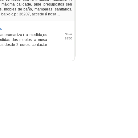
e máxima calidade, pide presupostos sen
, mobles de baño, mamparas, sanitarios.
aixo c.p.: 36207, accede á nosa ...
s
Novo
maderamaciza.( a medida,os
285€
medidas dos mobles. a mesa
s desde 2 euros. contactar