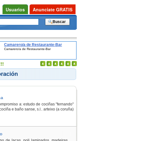
Usuarios
Anunciate GRATIS
Camarero/a de Restaurante-Bar
Camarero/a de Restaurante-Bar
!!
oración
ña
ompromiso a: estudo de cociñas "fernando"
ociña e baño sanse, s.l.. arteixo (a coruña)
go
 de lacas, poli laminados, madeiras. . .