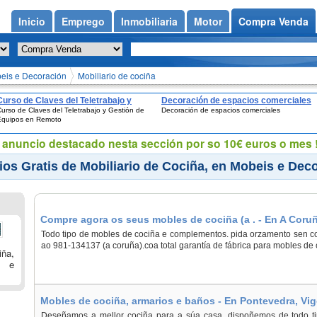
Inicio
Emprego
Inmobiliaria
Motor
Compra Venda
eis e Decoración
Mobiliario de cociña
Curso de Claves del Teletrabajo y
Decoración de espacios comerciales
urso de Claves del Teletrabajo y Gestión de
Decoración de espacios comerciales
Gestión de Equipos en Remoto
Equipos en Remoto
eu anuncio destacado nesta sección por so 10€ euros o mes !
os Gratis de Mobiliario de Cociña, en Mobeis e Dec
Compre agora os seus mobles de cociña (a . - En A Coru
Todo tipo de mobles de cociña e complementos. pida orzamento sen c
ao 981-134137 (a coruña).coa total garantía de fábrica para mobles de c
iña,
s e
Mobles de cociña, armarios e baños - En Pontevedra, Vi
Deseñamos a mellor cociña para a súa casa, dispoñemos de todo tipo