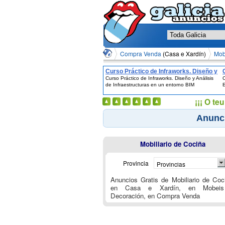
Compra Venda
(Casa e Xardín)
Mob
Curso Práctico de Infraworks. Diseño y
Curso Práctico de Infraworks. Diseño y Análisis
C
Análisis de Infraestructuras en un
de Infraestructuras en un entorno BIM
entorno BIM
¡¡¡ O t
Anunci
Mobiliario de Cociña
Provincia
Provincias
Anuncios Gratis de Mobiliario de Coc
en Casa e Xardín, en Mobei
Decoración, en Compra Venda