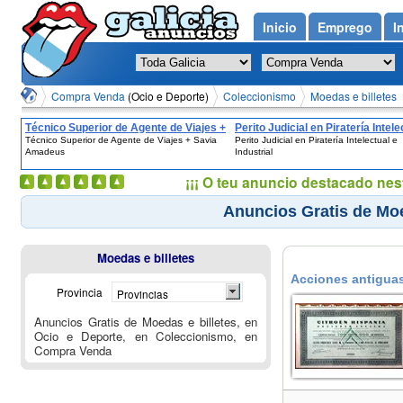
Inicio
Emprego
I
Compra Venda
(Ocio e Deporte)
Coleccionismo
Moedas e billetes
Técnico Superior de Agente de Viajes +
Perito Judicial en Piratería Intele
Técnico Superior de Agente de Viajes + Savia
Perito Judicial en Piratería Intelectual e
Savia Amadeus
Industrial
Amadeus
Industrial
¡¡¡ O teu anuncio destacado nes
Anuncios Gratis de Moe
Moedas e billetes
Acciones antiguas
Provincia
Provincias
Anuncios Gratis de Moedas e billetes, en
Ocio e Deporte, en Coleccionismo, en
Compra Venda