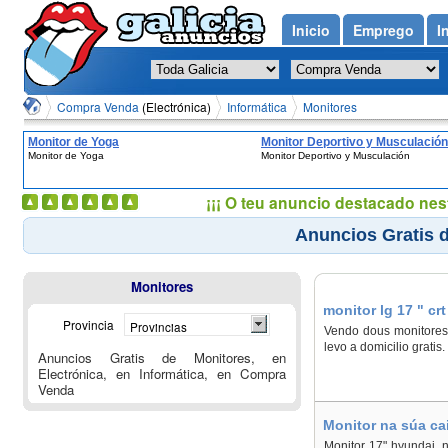
Inicio
Emprego
I
Compra Venda
(Electrónica)
Informática
Monitores
Monitor de Yoga
Monitor Deportivo y Musculación
Monitor de Yoga
Monitor Deportivo y Musculación
¡¡¡ O teu anuncio destacado nes
Anuncios Gratis d
Monitores
monitor lg 17 " cr
Provincia
Provincias
Vendo dous monitores 
levo a domicilio grati
Anuncios Gratis de Monitores, en
Electrónica, en Informática, en Compra
Venda
Monitor na súa ca
Monitor 17" hyundai, 