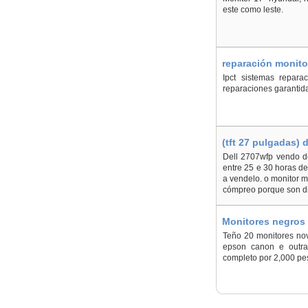
este como leste.
reparación monito
Ipct sistemas repara
reparaciones garantid
(tft 27 pulgadas)
Vilanova de Arous
Dell 2707wfp vendo d
entre 25 e 30 horas d
a vendelo. o monitor 
cómpreo porque son dis
Monitores negros
Teño 20 monitores no
epson canon e outras
completo por 2,000 p