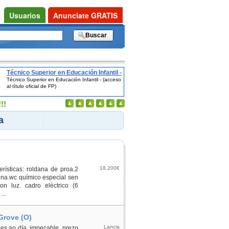
Usuarios
Anunciate GRATIS
Técnico Superior en Educación Infantil -
Técnico Superior en Educación Infantil - (acceso
(acceso al título oficial de FP)
al título oficial de FP)
!!
a
18.200€
rísticas: roldana de proa.2
bina.wc químico especial sen
on luz. cadro eléctrico (6
...
Grove (O)
Lancia
ones ao día, impecable, prezo