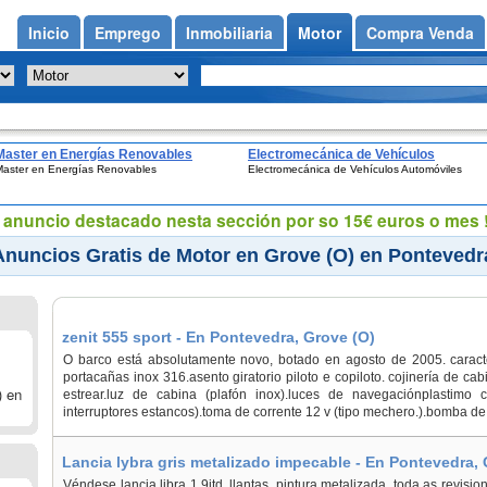
Inicio
Emprego
Inmobiliaria
Motor
Compra Venda
Master en Energías Renovables
Electromecánica de Vehículos
Master en Energías Renovables
Electromecánica de Vehículos Automóviles
Automóviles
eu anuncio destacado nesta sección por so 15€ euros o mes !
Anuncios Gratis de Motor en Grove (O) en Pontevedr
zenit 555 sport - En Pontevedra, Grove (O)
O barco está absolutamente novo, botado en agosto de 2005. caracte
portacañas inox 316.asento giratorio piloto e copiloto. cojinería de ca
) en
estrear.luz de cabina (plafón inox).luces de navegaciónplastimo c
interruptores estancos).toma de corrente 12 v (tipo mechero.).bomba de 
Lancia lybra gris metalizado impecable - En Pontevedra, 
Véndese lancia libra 1.9jtd, llantas, pintura metalizada, toda as revisi