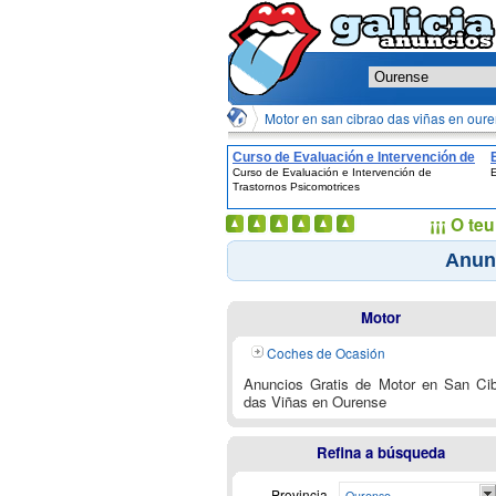
Motor en san cibrao das viñas en our
Curso de Evaluación e Intervención de
Curso de Evaluación e Intervención de
E
Trastornos Psicomotrices
Trastornos Psicomotrices
¡¡¡ O t
Anunc
Motor
Coches de Ocasión
Anuncios Gratis de Motor en San Ci
das Viñas en Ourense
Refina a búsqueda
Provincia
Ourense