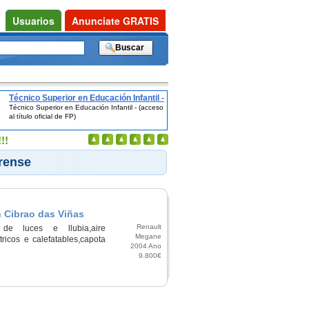
Usuarios
Anunciate GRATIS
Técnico Superior en Educación Infantil -
Técnico Superior en Educación Infantil - (acceso
(acceso al título oficial de FP)
al título oficial de FP)
!!
rense
 Cibrao das Viñas
Renault
sor de luces e llubia,aire
Megane
tricos e calefatables,capota
2004 Ano
9.800€