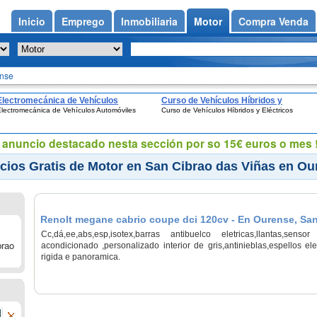
Inicio
Emprego
Inmobiliaria
Motor
Compra Venda
ense
Electromecánica de Vehículos
Curso de Vehículos Híbridos y
lectromecánica de Vehículos Automóviles
Curso de Vehículos Híbridos y Eléctricos
Automóviles
Eléctricos
eu anuncio destacado nesta sección por so 15€ euros o mes !
ios Gratis de Motor en San Cibrao das Viñas en Ou
Renolt megane cabrio coupe dci 120cv - En Ourense, San
Cc,dá,ee,abs,esp,isotex,barras antibuelco eletricas,llantas,sen
brao
acondicionado ,personalizado interior de gris,antinieblas,espellos ele
rigida e panoramica.