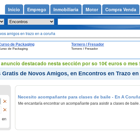
Inicio
Emprego
Inmobiliaria
Motor
Compra Venda
vos amigos en trazo en a coruña
Curso de Packaging
Tornero / Fresador
Curso de Packaging
Tornero / Fresador
eu anuncio destacado nesta sección por so 10€ euros o mes !
 Gratis de Novos Amigos, en Encontros en Trazo en
Necesito acompañante para clases de baile - En A Coruña
Me encantaría encontrar un acompañante para asistir a clases de baile.
 en