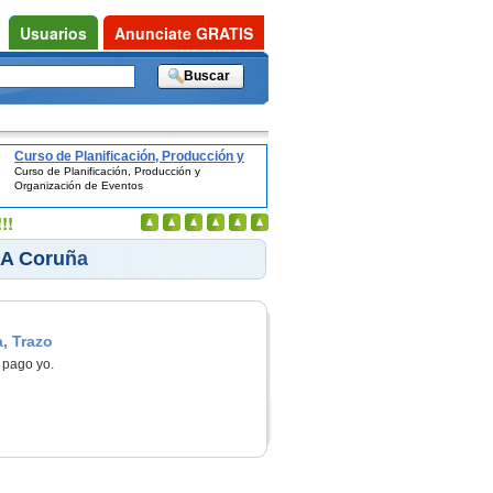
Usuarios
Anunciate GRATIS
Curso de Planificación, Producción y
Curso de Planificación, Producción y
Organización de Eventos
Organización de Eventos
!!
 A Coruña
, Trazo
 pago yo.