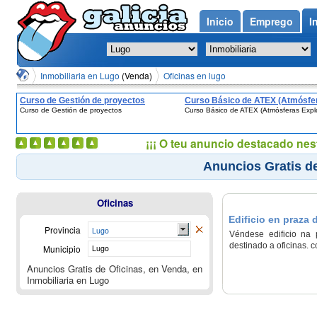
Inicio
Emprego
I
Inmobiliaria en Lugo
(Venda)
Oficinas en lugo
Curso de Gestión de proyectos
Curso Básico de ATEX (Atmósfe
Curso de Gestión de proyectos
Curso Básico de ATEX (Atmósferas Expl
Explosivas)
¡¡¡ O teu anuncio destacado nes
Anuncios Gratis d
Oficinas
Edificio en praza
Provincia
Lugo
Véndese edificio na 
destinado a oficinas. 
Municipio
Lugo
Anuncios Gratis de Oficinas, en Venda, en
Inmobiliaria en Lugo