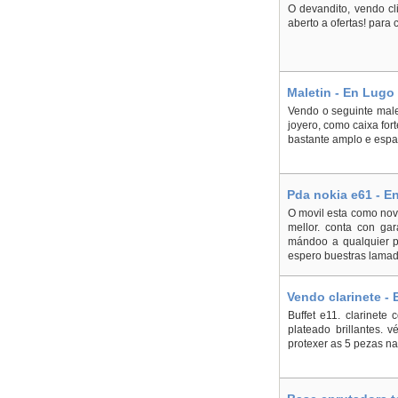
O devandito, vendo cl
aberto a ofertas! para 
Maletin - En Lugo
Vendo o seguinte male
joyero, como caixa for
bastante amplo e espa
Pda nokia e61 - E
O movil esta como nov
mellor. conta con gar
mándoo a qualquier p
espero buestras lamada
Vendo clarinete - 
Buffet e11. clarinete
plateado brillantes. 
protexer as 5 pezas na