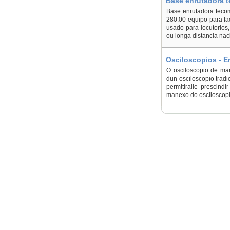
Base enrutadora t
Base enrutadora tecom
280.00 equipo para fa
usado para locutorios,
ou longa distancia nac
Osciloscopios - 
O osciloscopio de man
dun osciloscopio tradi
permitiralle prescind
manexo do osciloscopio