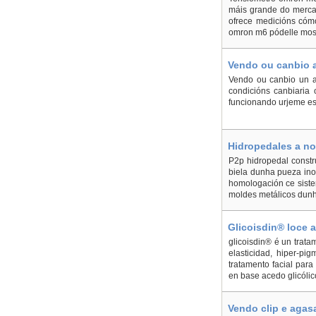
máis grande do mercado
ofrece medicións cómo
omron m6 pódelle mostr
Vendo ou canbio 
Vendo ou canbio un a
condicións canbiaria
funcionando urjeme es
Hidropedales a no
P2p hidropedal constru
biela dunha pueza inox
homologación ce siste
moldes metálicos dunha
Glicoisdin® loce a
Bóveda
glicoisdin® é un trat
elasticidad, hiper-pi
tratamento facial para
en base acedo glicólico
Vendo clip e agas