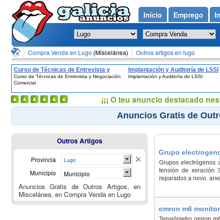
Inicio
Emprego
I
Compra Venda en Lugo
(Miscelánea)
Outros artigos en lugo
Curso de Técnicas de Entrevista y
Implantación y Auditoría de LSSI
Curso de Técnicas de Entrevista y Negociación
Implantación y Auditoría de LSSI
Negociación Comercial
Comercial
¡¡¡ O teu anuncio destacado nes
Anuncios Gratis de Outr
Outros Artigos
Grupo electrogeno
Provincia
Lugo
Grupos electrógenos a
tensión de xeración 
Municipio
Municipio
reparados a novo. arx
Anuncios Gratis de Outros Artigos, en
Miscelánea, en Compra Venda en Lugo
omron m6 monitor 
Tensiómetro omron m6 