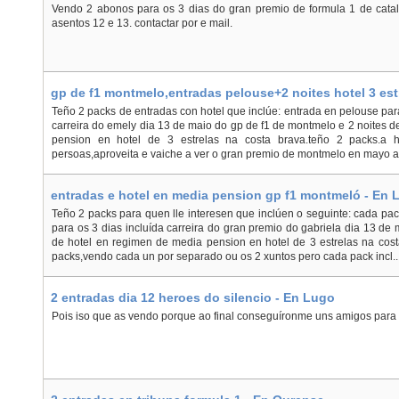
Vendo 2 abonos para os 3 dias do gran premio de formula 1 de cataluñ
asentos 12 e 13. contactar por e mail.
gp de f1 montmelo,entradas pelouse+2 noites hotel 3 es
Teño 2 packs de entradas con hotel que inclúe: entrada en pelouse pa
carreira do emely dia 13 de maio do gp de f1 de montmelo e 2 noites 
pension en hotel de 3 estrelas na costa brava.teño 2 packs.a 
persoas,aproveita e vaiche a ver o gran premio de montmelo en mayo a 
entradas e hotel en media pension gp f1 montmeló - En 
Teño 2 packs para quen lle interesen que inclúen o seguinte: cada pa
para os 3 dias incluída carreira do gran premio do gabriela dia 13 de
de hotel en regimen de media pension en hotel de 3 estrelas na cost
packs,vendo cada un por separado ou os 2 xuntos pero cada pack incl..
2 entradas dia 12 heroes do silencio - En Lugo
Pois iso que as vendo porque ao final conseguíronme uns amigos para o