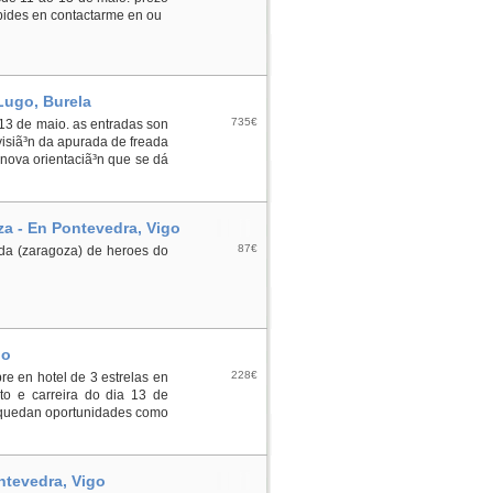
ubides en contactarme en ou
Lugo, Burela
735€
 13 de maio. as entradas son
 visiã³n da apurada de freada
 nova orientaciã³n que se dá
za - En Pontevedra, Vigo
87€
da (zaragoza) de heroes do
go
228€
re en hotel de 3 estrelas en
o e carreira do dia 13 de
 quedan oportunidades como
ntevedra, Vigo