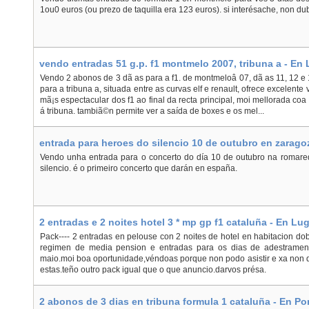
1ou0 euros (ou prezo de taquilla era 123 euros). si interésache, non d
vendo entradas 51 g.p. f1 montmelo 2007, tribuna a - En 
Vendo 2 abonos de 3 dã as para a f1. de montmeloâ 07, dã as 11, 12 e
para a tribuna a, situada entre as curvas elf e renault, ofrece excelente
mã¡s espectacular dos f1 ao final da recta principal, moi mellorada coa
á tribuna. tambiã©n permite ver a saída de boxes e os mel...
entrada para heroes do silencio 10 de outubro en zarago
Vendo unha entrada para o concerto do día 10 de outubro na romare
silencio. é o primeiro concerto que darán en españa.
2 entradas e 2 noites hotel 3 * mp gp f1 cataluña - En Lu
Pack---- 2 entradas en pelouse con 2 noites de hotel en habitacion dob
regimen de media pension e entradas para os dias de adestrament
maio.moi boa oportunidade,véndoas porque non podo asistir e xa non
estas.teño outro pack igual que o que anuncio.darvos présa.
2 abonos de 3 dias en tribuna formula 1 cataluña - En Po