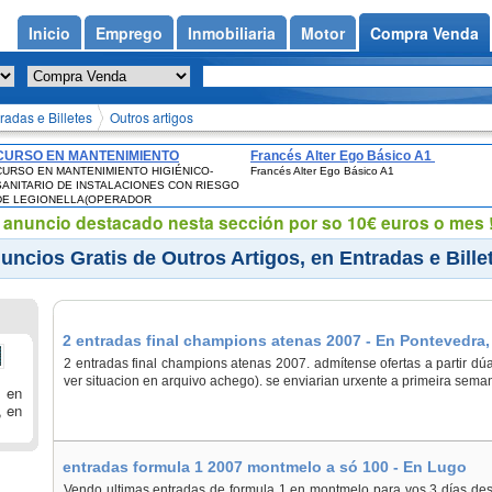
Inicio
Emprego
Inmobiliaria
Motor
Compra Venda
radas e Billetes
Outros artigos
CURSO EN MANTENIMIENTO
Francés Alter Ego Básico A1
CURSO EN MANTENIMIENTO HIGIÉNICO-
Francés Alter Ego Básico A1
HIGIÉNICO-SANITARIO DE
SANITARIO DE INSTALACIONES CON RIESGO
INSTALACIONES CON RIESGO DE
DE LEGIONELLA(OPERADOR
LEGIONELLA(OPERADOR
INSTALACIONES CON RIESGO DE
eu anuncio destacado nesta sección por so 10€ euros o mes !
INSTALACIONES CON RIESGO DE
LEGIONELLA) -CERTIFICADO OFICIAL SALUD
LEGIONELLA) -CERTIFICADO OFICIAL
PÚBLICA
uncios Gratis de Outros Artigos, en Entradas e Bille
SALUD PÚBLICA
2 entradas final champions atenas 2007 - En Pontevedra,
2 entradas final champions atenas 2007. admítense ofertas a partir dúa
ver situacion en arquivo achego). se enviarian urxente a primeira seman
 en
, en
entradas formula 1 2007 montmelo a só 100 - En Lugo
Vendo ultimas entradas de formula 1 en montmelo para vos 3 días de