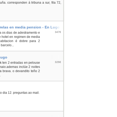
a. corresponden á tribuna a sur, fila 72,
trelas en media pension - En Lugo
347€
ra os dias de adestramento e
de hotel en regimen de media
habitacion é dobre para 2
barcelo...
Lugo
326€
ck ten 2 entradas en pelouse
 maio.ademas inclúe 2 noites
a brava. o devandito teño 2
.
 dia 12. preguntas ao mail.