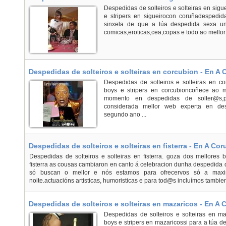
Despedidas de solteiros e solteiras en sigu
e stripers en sigueirocon coruñadespedi
sinxela de que a túa despedida sexa un 
comicas,eroticas,cea,copas e todo ao mellor
Despedidas de solteiros e solteiras en corcubion - En A
Despedidas de solteiros e solteiras en c
boys e stripers en corcubioncoñece ao m
momento en despedidas de solter@s,po
considerada mellor web experta en de
segundo ano ...
Despedidas de solteiros e solteiras en fisterra - En A Cor
Despedidas de solteiros e solteiras en fisterra. goza dos mellores b
fisterra as cousas cambiaron en canto á celebracion dunha despedida 
só buscan o mellor e nós estamos para ofrecervos só a maxi
noite.actuacións artisticas, humoristicas e para tod@s incluímos tambien
Despedidas de solteiros e solteiras en mazaricos - En A 
Despedidas de solteiros e solteiras en m
boys e stripers en mazaricossi para a túa 