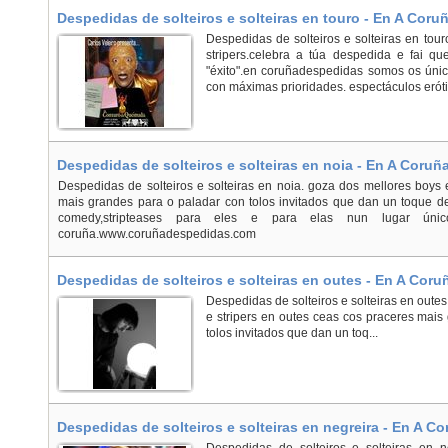
Despedidas de solteiros e solteiras en touro - En A Coru
Despedidas de solteiros e solteiras en tou
stripers.celebra a túa despedida e fai q
"éxito".en coruñadespedidas somos os únic
con máximas prioridades. espectáculos erótic
Despedidas de solteiros e solteiras en noia - En A Coruña
Despedidas de solteiros e solteiras en noia. goza dos mellores boys 
mais grandes para o paladar con tolos invitados que dan un toque d
comedy,stripteases para eles e para elas nun lugar ún
coruña.www.coruñadespedidas.com
Despedidas de solteiros e solteiras en outes - En A Coru
Despedidas de solteiros e solteiras en outes
e stripers en outes ceas cos praceres mais
tolos invitados que dan un toq...
Despedidas de solteiros e solteiras en negreira - En A Co