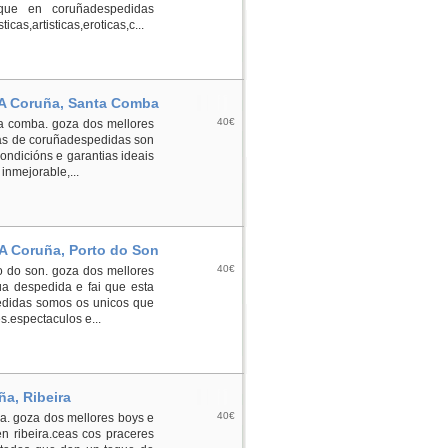
que en coruñadespedidas
as,artisticas,eroticas,c...
n A Coruña, Santa Comba
40€
ta comba. goza dos mellores
das de coruñadespedidas son
ondicións e garantias ideais
inmejorable,...
 A Coruña, Porto do Son
40€
to do son. goza dos mellores
úa despedida e fai que esta
edidas somos os unicos que
s.espectaculos e...
ña, Ribeira
40€
ra. goza dos mellores boys e
en ribeira.ceas cos praceres