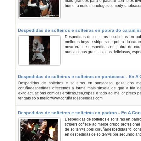
mais grandes para o paladar con tolos in
humor á noite,monologos comedy,stripteases 
Despedidas de solteiros e solteiras en pobra do caramiña
Caramiñal (A)
Despedidas de solteiros e solteiras en p
mellores boys e stripers en pobra do car
nova era de despedidas en pobra do cara
nunca.copas gratuitas,ceas deliciosas, espect
Despedidas de solteiros e solteiras en ponteceso - En A
Despedidas de solteiros e solteiras en ponteceso. goza dos mel
coruñadespedidas ofrecemos a forma mais sinxela de que a túa d
exito.actuacións comicas,eroticas,cea,copas e todo ao mellor prezo p
tengais só o mellor.www.coruñasdespedidas.com
Despedidas de solteiros e solteiras en padron - En A Co
Despedidas de solteiros e solteiras en padr
stripers.coñece ao mellor grupo profesion
de solter@s,pois coruñadespedidas foi con
en despedidas de solter@s por segundo ano 