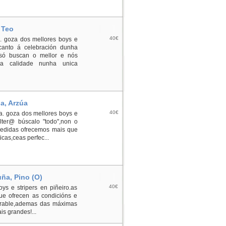
 Teo
40€
.. goza dos mellores boys e
canto á celebración dunha
 só buscan o mellor e nós
a calidade nunha unica
ña, Arzúa
40€
ua. goza dos mellores boys e
olter@ búscalo "todo",non o
edidas ofrecemos mais que
icas,ceas perfec...
uña, Pino (O)
40€
ys e stripers en piñeiro.as
ue ofrecen as condicións e
jorable,ademas das máximas
s grandes!...