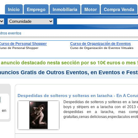
Inicio
Emprego
Inmobiliaria
Motor
Compra Venda
tros eventos
Curso de Personal Shopper
Curso de Organización de Eventos
Curso de Personal Shopper
Curso de Organización de Eventos Virtuales
Virtuales
eu anuncio destacado nesta sección por so 10€ euros o mes !
uncios Gratis de Outros Eventos, en Eventos e Fes
Despedidas de solteros y solteras en laracha - En A Coru
Despedidas de solteros y solteras en a lara
boys y stripers en a laracha con el 201
 en
despedidas en a laracha, mas comp
gratuitas,cenas deliciosas,espectaculos erotic