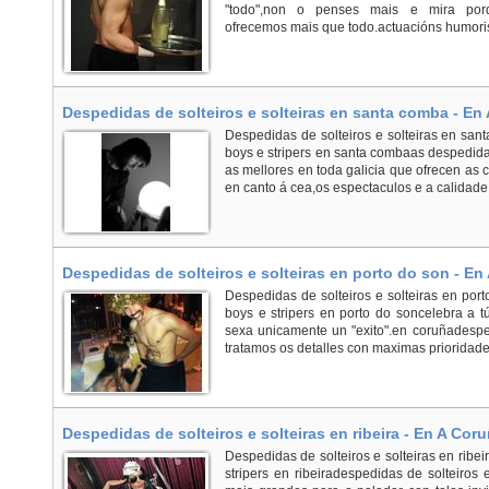
"todo",non o penses mais e mira por
ofrecemos mais que todo.actuacións humoristic
Despedidas de solteiros e solteiras en santa comba - E
Despedidas de solteiros e solteiras en san
boys e stripers en santa combaas despedi
as mellores en toda galicia que ofrecen as c
en canto á cea,os espectaculos e a calidade 
Despedidas de solteiros e solteiras en porto do son - En
Despedidas de solteiros e solteiras en por
boys e stripers en porto do soncelebra a t
sexa unicamente un "exito".en coruñadesp
tratamos os detalles con maximas prioridade
Despedidas de solteiros e solteiras en ribeira - En A Coru
Despedidas de solteiros e solteiras en ribei
stripers en ribeiradespedidas de solteiros 