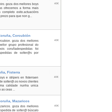
40€
eiro. goza dos mellores boys
das ofrecemos a forma mais
completo exito.actuacións
 prezo para que non g...
 Coruña, Corcubión
40€
orcubion. goza dos mellores
ellor grupo profesional do
is coruñadespedidas foi
spedidas de solter@s por
uña, Fisterra
40€
oys e stripers en fisterraen
de solter@.os novos clientes
ma calidade nunha unica
 as ceas ...
Coruña, Mazaricos
40€
azaricos. goza dos mellores
despedida de solter@ búscalo