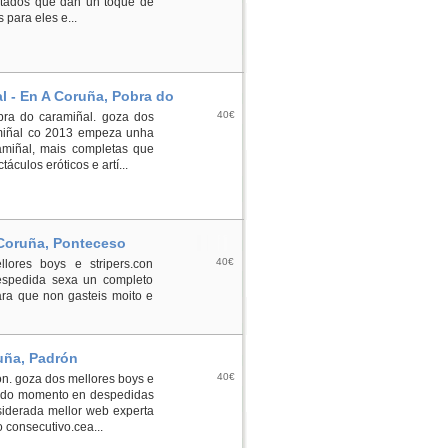
vitados que dan un toque de
para eles e...
l - En A Coruña, Pobra do
40€
obra do caramiñal. goza dos
amiñal co 2013 empeza unha
miñal, mais completas que
áculos eróticos e artí...
 Coruña, Ponteceso
40€
lores boys e stripers.con
espedida sexa un completo
ara que non gasteis moito e
ruña, Padrón
40€
on. goza dos mellores boys e
al do momento en despedidas
siderada mellor web experta
consecutivo.cea...