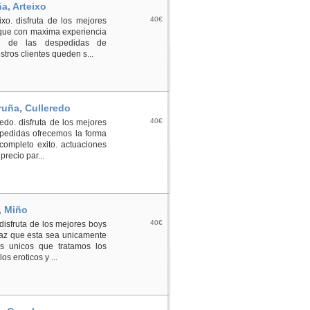
a, Arteixo
40€
xo. disfruta de los mejores
s que con maxima experiencia
on de las despedidas de
ros clientes queden s...
ruña, Culleredo
40€
edo. disfruta de los mejores
spedidas ofrecemos la forma
completo exito. actuaciones
recio par...
, Miño
40€
disfruta de los mejores boys
haz que esta sea unicamente
s unicos que tratamos los
s eroticos y ...