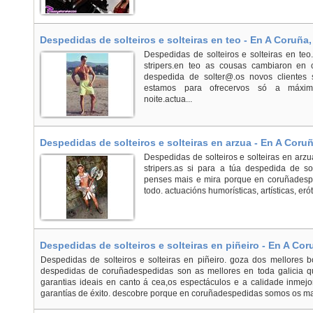
Despedidas de solteiros e solteiras en teo - En A Coruña,
Despedidas de solteiros e solteiras en teo
stripers.en teo as cousas cambiaron en 
despedida de solter@.os novos clientes
estamos para ofrecervos só a máxim
noite.actua...
Despedidas de solteiros e solteiras en arzua - En A Coru
Despedidas de solteiros e solteiras en arz
stripers.as si para a túa despedida de s
penses mais e mira porque en coruñadesp
todo. actuacións humorísticas, artísticas, erót
Despedidas de solteiros e solteiras en piñeiro - En A Cor
Despedidas de solteiros e solteiras en piñeiro. goza dos mellores bo
despedidas de coruñadespedidas son as mellores en toda galicia q
garantias ideais en canto á cea,os espectáculos e a calidade inme
garantías de éxito. descobre porque en coruñadespedidas somos os mai