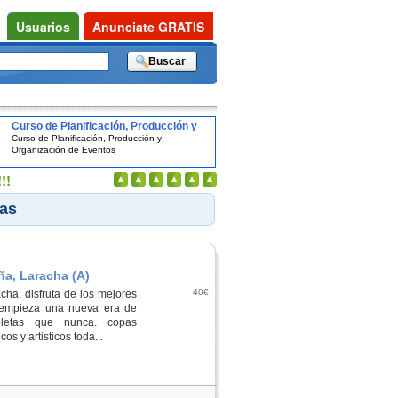
Usuarios
Anunciate GRATIS
Curso de Planificación, Producción y
Curso de Planificación, Producción y
Organización de Eventos
Organización de Eventos
!!
tas
ña, Laracha (A)
40€
cha. disfruta de los mejores
3 empieza una nueva era de
letas que nunca. copas
os y artisticos toda...