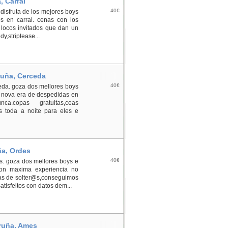
, Carral
40€
 disfruta de los mejores boys
os en carral. cenas con los
 locos invitados que dan un
,striptease...
ruña, Cerceda
40€
ceda. goza dos mellores boys
 nova era de despedidas en
.copas gratuitas,ceas
cos toda a noite para eles e
ña, Ordes
40€
es. goza dos mellores boys e
con maxima experiencia no
as de solter@s,conseguimos
tisfeitos con datos dem...
oruña, Ames