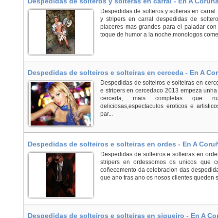
Despedidas de solteros y solteras en carral - En A Coruña
Despedidas de solteros y solteras en carral.
y stripers en carral despedidas de solter
placeres mas grandes para el paladar con
toque de humor a la noche,monologos comedy
Despedidas de solteiros e solteiras en cerceda - En A Co
Despedidas de solteiros e solteiras en cer
e stripers en cercedaco 2013 empeza unha
cerceda, mais completas que nunca
deliciosas,espectaculos eroticos e artisti
par...
Despedidas de solteiros e solteiras en ordes - En A Coru
Despedidas de solteiros e solteiras en ord
stripers en ordessomos os unicos que 
coñecemento da celebracion das despedid
que ano tras ano os nosos clientes queden sa
Despedidas de solteiros e solteiras en sigueiro - En A C