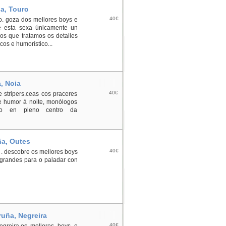
ña, Touro
40€
ro. goza dos mellores boys e
ue esta sexa únicamente un
os que tratamos os detalles
os e humorístico...
, Noia
40€
e stripers.ceas cos praceres
e humor á noite, monólogos
ico en pleno centro da
ña, Outes
40€
 . descobre os mellores boys
 grandes para o paladar con
ruña, Negreira
40€