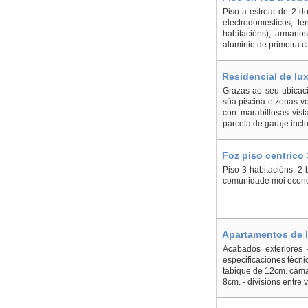
Piso a estrear de 2 do
electrodomesticos, te
habitacións), armario
aluminio de primeira ca
Residencial de lu
Grazas ao seu ubicaci
súa piscina e zonas ve
con marabillosas vist
parcela de garaje inclu
Foz piso centrico 
Piso 3 habitacións, 2
comunidade moi econ
Apartamentos de l
Acabados exteriores 
especificaciones técnic
tabique de 12cm. cámar
8cm. - divisións entre 