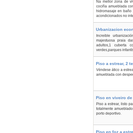
Na mellor zona de vive
cociña amueblada con
hidromasaje en baño x
acondicionados no inte
Urbanizacion econ
Increible urbanizaci
majestuosa praia das
adultos,1 cuberta 
verdes,parques infantí
Piso a estrear, 2 
Véndese ático a estrear
amueblada con despens
Piso en viveiro de
Piso a estrear, listo 
totalmente amueblado 
porto deportivo.
Piso en foz a estr