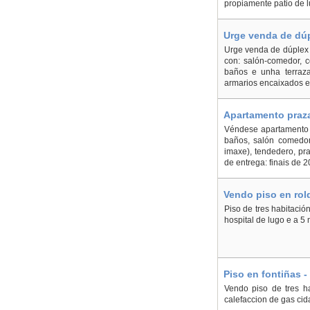
propiamente patio de l
Urge venda de dúp
Urge venda de dúplex n
con: salón-comedor, c
baños e unha terraza.
armarios encaixados e r
Apartamento praza
Véndese apartamento (
baños, salón comedor
imaxe), tendedero, pra
de entrega: finais de 
Vendo piso en rol
Piso de tres habitació
hospital de lugo e a 5 
Piso en fontiñas 
Vendo piso de tres ha
calefaccion de gas cid