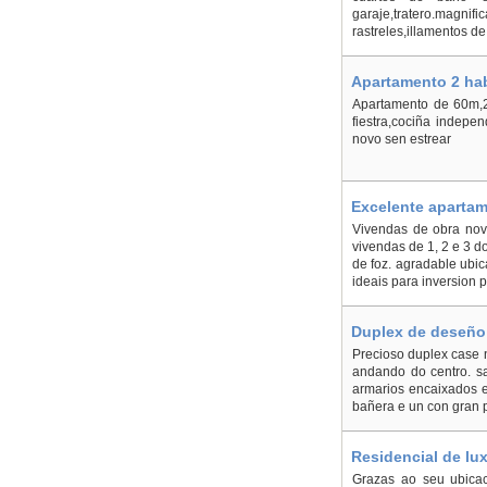
garaje,tratero.magn
rastreles,illamentos de
Apartamento 2 hab
Apartamento de 60m,2
fiestra,cociña indepe
novo sen estrear
Excelente apartam
Vivendas de obra nova
vivendas de 1, 2 e 3 do
de foz. agradable ubic
ideais para inversion
Duplex de deseño 
Precioso duplex case n
andando do centro. sa
armarios encaixados e
bañera e un con gran 
Residencial de lu
Grazas ao seu ubicac