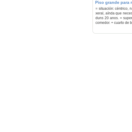
Piso grande para r
Lugo
= situación: céntrico,
xeral, aínda que neces
duns 20 anos. = superf
comedor. + cuarto de b