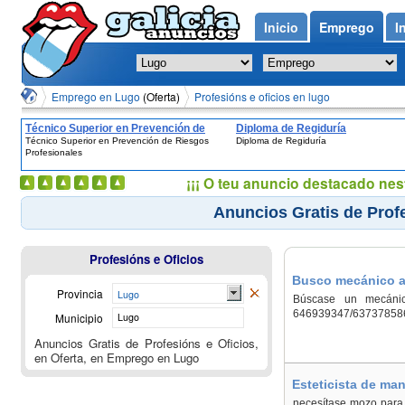
Inicio
Emprego
I
Emprego en Lugo
(Oferta)
Profesións e oficios en lugo
Técnico Superior en Prevención de
Diploma de Regiduría
Técnico Superior en Prevención de Riesgos
Diploma de Regiduría
Riesgos Profesionales
Profesionales
¡¡¡ O teu anuncio destacado nes
Anuncios Gratis de Profe
Profesións e Oficios
Busco mecánico au
Provincia
Lugo
Búscase un mecánic
646939347/63737858
Municipio
Lugo
Anuncios Gratis de Profesións e Oficios,
en Oferta, en Emprego en Lugo
Esteticista de ma
necesítase mozo para 