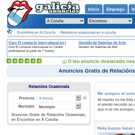
Inicio
Emprego
I
Encontros en A Coruña
Relacións ocasionais en a coruña
Curs El contacte intercultural en l
Gestión de Galerías de Arte
Curs El contacte intercultural en l´àmbit
Gestión de Galerías de Arte
´àmbit professional (a partir de 7 hores)
professional (a partir de 7 hores)
¡¡¡ O teu anuncio destacado nes
Anuncios Gratis de Relación
Relacións Ocasionais
Me rompes el culo
Provincia
A Coruña
Mi marido no me folla l
el aliento necesito un
Municipio
Municipio
que ni se me acerque 
Anuncios Gratis de Relacións Ocasionais,
en Encontros en A Coruña
Hola busco tener 