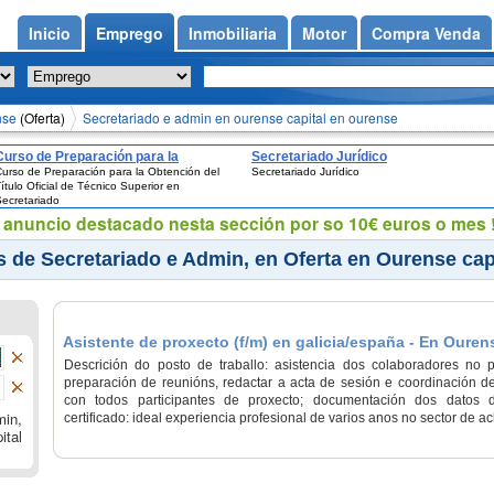
Inicio
Emprego
Inmobiliaria
Motor
Compra Venda
nse
(Oferta)
Secretariado e admin en ourense capital en ourense
Curso de Preparación para la
Secretariado Jurídico
urso de Preparación para la Obtención del
Secretariado Jurídico
Obtención del Título Oficial de Técnico
ítulo Oficial de Técnico Superior en
Superior en Secretariado
ecretariado
eu anuncio destacado nesta sección por so 10€ euros o mes !
s de Secretariado e Admin, en Oferta en Ourense cap
Asistente de proxecto (f/m) en galicia/españa - En Ouren
Descrición do posto de traballo: asistencia dos colaboradores no pro
preparación de reunións, redactar a acta de sesión e coordinación de
con todos participantes de proxecto; documentación dos datos d
min,
certificado: ideal experiencia profesional de varios anos no sector de ac
ital