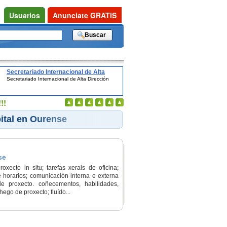
Usuarios
Anunciate GRATIS
Secretariado Internacional de Alta
Secretariado Internacional de Alta Dirección
Dirección
!!
ital en Ourense
se
xecto in situ; tarefas xerais de oficina;
 horarios; comunicación interna e externa
e proxecto. coñecementos, habilidades,
hego de proxecto; fluído...