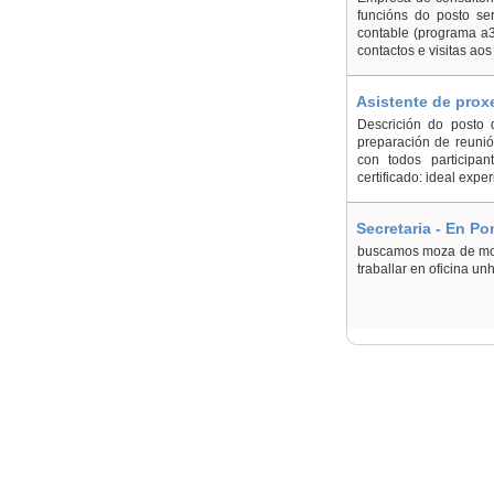
funcións do posto ser
contable (programa a3)
contactos e visitas aos
Asistente de prox
Descrición do posto d
preparación de reunió
con todos participa
certificado: ideal expe
Secretaria - En P
buscamos moza de moa
traballar en oficina u