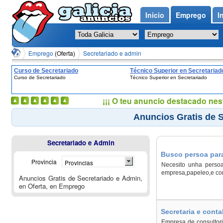
Inicio
Emprego
I
Emprego
(Oferta)
Secretariado e admin
Curso de Secretariado
Técnico Superior en Secretariad
Curso de Secretariado
Técnico Superior en Secretariado
¡¡¡ O teu anuncio destacado nes
Anuncios Gratis de S
Secretariado e Admin
Busco persoa para
Provincia
Provincias
Pontevedra, Vigo
Necesito unha persoa
empresa,papeleo,e cont
Anuncios Gratis de Secretariado e Admin,
en Oferta, en Emprego
Secretaria e conta
Empresa de consultori