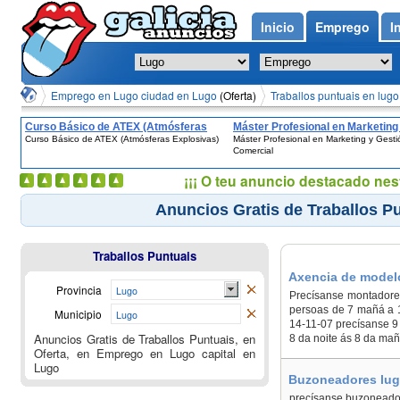
Inicio
Emprego
I
Emprego en Lugo ciudad en Lugo
(Oferta)
Traballos puntuais en lugo
Curso Básico de ATEX (Atmósferas
Máster Profesional en Marketing
Curso Básico de ATEX (Atmósferas Explosivas)
Máster Profesional en Marketing y Gesti
Explosivas)
Gestión Comercial
Comercial
¡¡¡ O teu anuncio destacado nes
Anuncios Gratis de Traballos Pu
Traballos Puntuais
Axencia de modelo
Provincia
Lugo
Precísanse montadore
persoas de 7 mañá a 
Municipio
Lugo
14-11-07 precísanse 9
Anuncios Gratis de Traballos Puntuais, en
8 da noite ás 8 da mañ
Oferta, en Emprego en Lugo capital en
Lugo
Buzoneadores lug
precísanse buzoneador