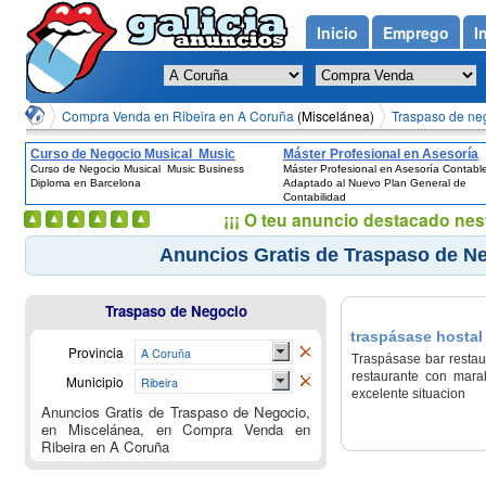
Inicio
Emprego
I
Compra Venda en Ribeira en A Coruña
(Miscelánea)
Traspaso de neg
Curso de Negocio Musical  Music
Máster Profesional en Asesoría
Curso de Negocio Musical  Music Business
Máster Profesional en Asesoría Contable
Business Diploma en Barcelona
Contable - Adaptado al Nuevo Pl
Diploma en Barcelona
Adaptado al Nuevo Plan General de
General de Contabilidad
Contabilidad
¡¡¡ O teu anuncio destacado nes
Anuncios Gratis de Traspaso de Ne
Traspaso de Negocio
traspásase hostal 
Provincia
A Coruña
Traspásase bar restau
restaurante con mara
Municipio
Ribeira
excelente situacion
Anuncios Gratis de Traspaso de Negocio,
en Miscelánea, en Compra Venda en
Ribeira en A Coruña