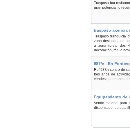
Traspaso bar restauran
gran potencial. ofréce
traspaso axencia 
Traspaso franquicia d
zona destacada no sect
a zona (preto dos 40
decoración, rótulo nov
987/v - En Pontev
Ref.987/v centro de xo
tres anos de activida
véndese por non poder
Equipamiento de k
Vendo material para q
dispensador de patatil