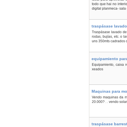
todo que hai no interi
digital planmeca- sala
traspásase lavado
Traspásase lavado de 
rodas, bujías, etc. o
uns 350mts cadrados d
equipamiento para
Equipamiento, caixa r
xeados
Maquinas para mon
Vendo maquinas da ma
20.000? . . vendo sola
traspásase barres