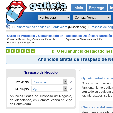
Inicio
Emprego
I
Compra Venda en Vigo en Pontevedra
(Miscelánea)
Traspaso de neg
Curso de Protocolo y Comunicación en
Diploma de Dietética y Nutrición
Curso de Protocolo y Comunicación en la
Diploma de Dietética y Nutrición
la Empresa y los Negocios
Empresa y los Negocios
¡¡¡ O teu anuncio destacado nes
Anuncios Gratis de Traspaso de N
Traspaso de Negocio
Oportunidad de ne
Provincia
Pontevedra
Ocasión de inversión
funcionamiento dedicad
Municipio
Vigo
con todo su equipamie
Anuncios Gratis de Traspaso de Negocio,
los interesados, se le
en Miscelánea, en Compra Venda en Vigo
en Pontevedra
Clinica dental se
Ideal para aproveitar a