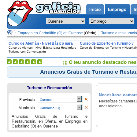
Inicio
Emprego
I
Emprego en Carballiño (O) en Ourense
(Oferta)
Turismo e restauració
Curso de Alemán - Nivel Básico para
Curso de Experto en Turismo y
Curso de Alemán - Nivel Básico para Hotelería y
Curso de Experto en Turismo y Hospital
Hotelería y Turismo con Conversación
Hospitalidad
Turismo con Conversación
¡¡¡ O teu anuncio destacado nes
Anuncios Gratis de Turismo e Restau
Turismo e Restauración
Necesítase camare
Provincia
Ourense
Necesítase camareira p
anos telefono........
Municipio
Carballiño (O)
Anuncios Gratis de Turismo e
Restauración, en Oferta, en Emprego en
Carballiño (O) en Ourense