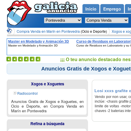
Inicio
Emprego
I
Compra Venda en Marín en Pontevedra
(Ocio e Deporte)
Xogos e xog
Master en Modelado y Animación 3D
Curso de Residuos en Laboratori
Master en Modelado y Animación 3D
Curso de Residuos en Laboratorio y su 
Gestión
¡¡¡ O teu anuncio destacado nes
Anuncios Gratis de Xogos e Xoguet
Xogos e Xoguetes
Losi xxxs grafite
Radiocontrol
Vendo por non usar, co
Anuncios Gratis de Xogos e Xoguetes, en
inclúe: -chasis grafit
Ocio e Deporte, en Compra Venda en
limite de voltas -mot
Marín en Pontevedra
chaves -2 baterias inte
Refina a búsqueda