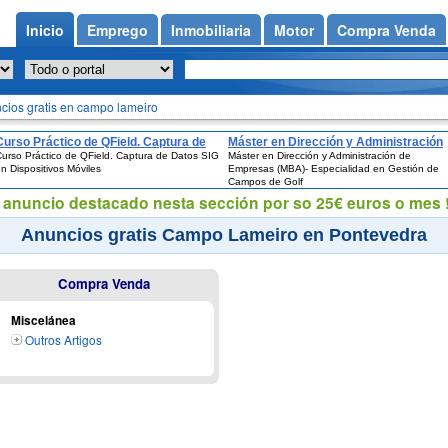
Inicio
Emprego
Inmobiliaria
Motor
Compra Venda
cios gratis en campo lameiro
Curso Práctico de QField. Captura de
Máster en Dirección y Administración
urso Práctico de QField. Captura de Datos SIG
Máster en Dirección y Administración de
Datos SIG en Dispositivos Móviles
de Empresas (MBA)- Especialidad en
n Dispositivos Móviles
Empresas (MBA)- Especialidad en Gestión de
Gestión de Campos de Golf
Campos de Golf
eu anuncio destacado nesta sección por so 25€ euros o mes !
Anuncios gratis Campo Lameiro en Pontevedra
Compra Venda
Miscelánea
Outros Artigos