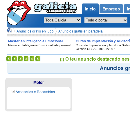
Inicio
Emprego
I
Anuncios gratis en lugo
Anuncios gratis en paradela
Master en Inteligencia Emocional
Curso de Implantación y Auditor
Master en Inteligencia Emocional Interpersonal
Curso de Implantación y Auditoría Sist
Interpersonal
Sistemas de Gestión OHSAS
Gestión OHSAS 18001:2007
18001:2007
¡¡¡ O teu anuncio destacado nes
Anuncios gr
Motor
Accesorios e Recambios