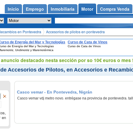
Inicio
Emprego
Inmobiliaria
Motor
Compra Venda
Recambios en Pontevedra
Accesorios de pilotos en pontevedra
Curso de Energía del Mar y Tecnologías
Curso de Cata de Vinos
urso de Energía del Mar y Tecnologías
Curso de Cata de Vinos
Maremotriz, Undimotriz y
aremotriz, Undimotriz y Maremotérmica
Maremotérmica
eu anuncio destacado nesta sección por so 10€ euros o mes !
 de Accesorios de Pilotos, en Accesorios e Recambi
Casco vemar - En Pontevedra, Nigrán
Casco vemar vdj metro novo. entrégase na provincia de pontevedra. tal
tos,
r en