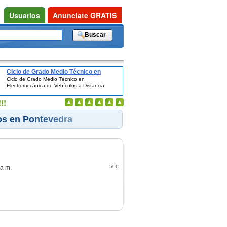
Usuarios
Anunciate GRATIS
Ciclo de Grado Medio Técnico en
Ciclo de Grado Medio Técnico en
Electromecánica de Vehículos a
Electromecánica de Vehículos a Distancia
Distancia
!!
os en Pontevedra
50€
la m.