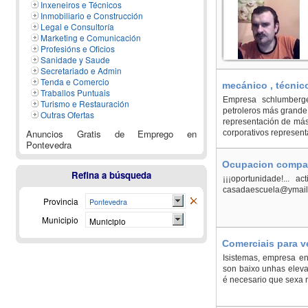
Inxeneiros e Técnicos
Inmobiliario e Construcción
Legal e Consultoría
Marketing e Comunicación
Profesións e Oficios
Sanidade y Saude
Secretariado e Admin
Tenda e Comercio
mecánico , técnico
Traballos Puntuais
consultor, las fun
Empresa schlumberger
Turismo e Restauración
petroleros más grand
Outras Ofertas
representación de más
Anuncios Gratis de Emprego en
corporativos representa
Pontevedra
Ocupacion compati
Refina a búsqueda
¡¡¡oportunidade!... a
casadaescuela@ymail
Provincia
Pontevedra
Municipio
Municipio
Comerciais para v
Isistemas, empresa en
son baixo unhas eleva
é necesario que sexa n