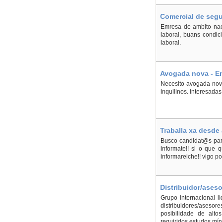
Comercial de segu
Emresa de ambito naci
laboral, buans condic
laboral.
Avogada nova - E
Necesito avogada nova
inquilinos. interesad
Traballa xa desde 
Busco candidat@s para
informate!! si o que
informareiche!! vigo p
Distribuidor/aseso
Grupo internacional l
distribuidores/aseso
posibilidade de alto
requiridos estudos mín