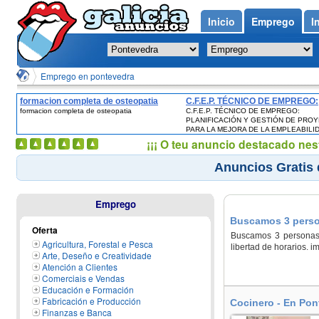
Inicio
Emprego
I
Emprego en pontevedra
formacion completa de osteopatia
C.F.E.P. TÉCNICO DE EMPREGO:
formacion completa de osteopatia
C.F.E.P. TÉCNICO DE EMPREGO:
PLANIFICACIÓN Y GESTIÓN DE
PLANIFICACIÓN Y GESTIÓN DE PRO
PROYECTOS PARA LA MEJORA
PARA LA MEJORA DE LA EMPLEABILI
EMPLEABILIDAD
¡¡¡ O teu anuncio destacado nes
Anuncios Gratis
Emprego
Buscamos 3 perso
Oferta
Buscamos 3 personas q
Agricultura, Forestal e Pesca
libertad de horarios. 
Arte, Deseño e Creatividade
Atención a Clientes
Comerciais e Vendas
Educación e Formación
Fabricación e Producción
Cocinero - En Pon
Finanzas e Banca