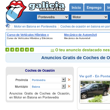
Inicio
Emprego
I
Motor en Baiona en Pontevedra
Coches de ocasión en baiona en po
Curso de Vehículos Híbridos y
Mecánico de Automóvil
Curso de Vehículos Híbridos y Eléctricos
Mecánico de Automóvil
Eléctricos
¡¡¡ O teu anuncio destacado nes
Anuncios Gratis de Coches de O
Coches de Ocasión
Vw golf - En Pont
Provincia
Pontevedra
Municipio
Baiona
Anuncios Gratis de Coches de Ocasión,
en Motor en Baiona en Pontevedra