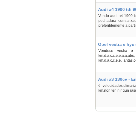
Audi a4 1900 tdi 
Vendo audi a4 1900 tdi
pechadura centralizad
preferiblemente a part
Opel vectra e hyu
Véndese vectra e 
km,d.a,c.c,e.e,a.a,a
km,d.a,c.c,e.e,llantas
Audi a3 130cv - E
6 velocidades,climat
km,non ten ningun rasg