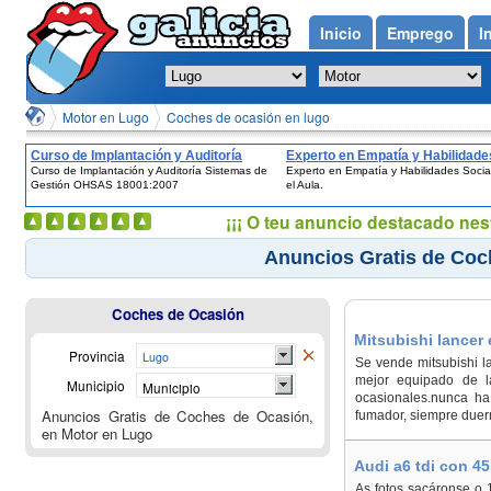
Inicio
Emprego
I
Motor en Lugo
Coches de ocasión en lugo
Curso de Implantación y Auditoría
Experto en Empatía y Habilidade
Curso de Implantación y Auditoría Sistemas de
Experto en Empatía y Habilidades Socia
Sistemas de Gestión OHSAS
Sociales en el Aula.
Gestión OHSAS 18001:2007
el Aula.
18001:2007
¡¡¡ O teu anuncio destacado nes
Anuncios Gratis de Coc
Coches de Ocasión
Mitsubishi lancer 
Provincia
Lugo
Se vende mitsubishi la
mejor equipado de l
Municipio
Municipio
ocasionales.nunca ha 
Anuncios Gratis de Coches de Ocasión,
fumador, siempre duerm
en Motor en Lugo
Audi a6 tdi con 4
As fotos sacáronse o 