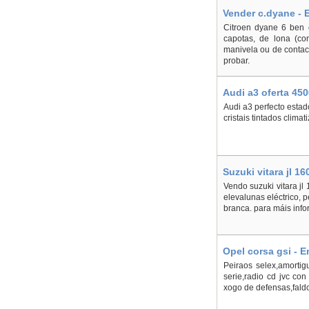
Vender c.dyane - 
Citroen dyane 6 ben 
capotas, de lona (co
manivela ou de contact
probar.
Audi a3 oferta 45
Audi a3 perfecto estad
cristais tintados climati
Suzuki vitara jl 1
Vendo suzuki vitara jl 
elevalunas eléctrico, p
branca. para máis info
Opel corsa gsi - 
Peiraos selex,amortig
serie,radio cd jvc co
xogo de defensas,faldo