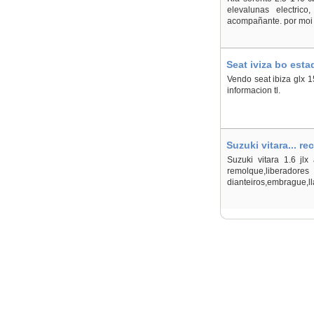
elevalunas electric
acompañante. por moi 
Seat iviza bo est
Vendo seat ibiza glx 
informacion tl.
Suzuki vitara... r
Suzuki vitara 1.6 jlx 
remolque,liberadores 
dianteiros,embrague,ll