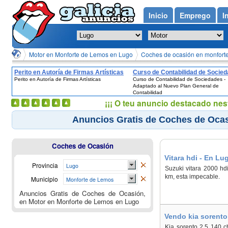
Inicio
Emprego
I
Motor en Monforte de Lemos en Lugo
Coches de ocasión en monforte
Perito en Autoría de Firmas Artísticas
Curso de Contabilidad de Socied
Perito en Autoría de Firmas Artísticas
Curso de Contabilidad de Sociedades -
Adaptado al Nuevo Plan General
Adaptado al Nuevo Plan General de
Contabilidad
Contabilidad
¡¡¡ O teu anuncio destacado nes
Anuncios Gratis de Coches de Ocas
Coches de Ocasión
Vitara hdi - En L
Provincia
Lugo
Suzuki vitara 2000 hd
km, esta impecable.
Municipio
Monforte de Lemos
Anuncios Gratis de Coches de Ocasión,
en Motor en Monforte de Lemos en Lugo
Vendo kia sorent
Kia sorento 2.5 140 c