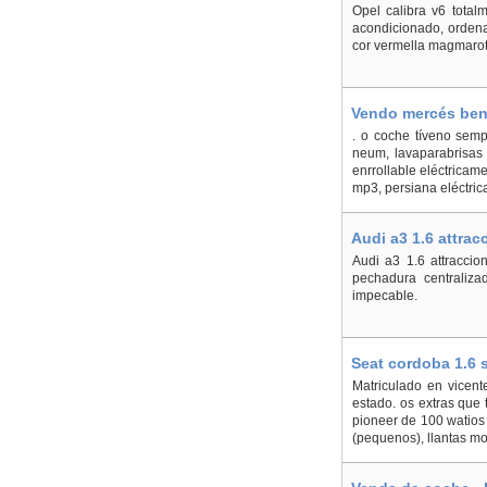
Opel calibra v6 totalm
acondicionado, ordenad
cor vermella magmarot,
Vendo mercés benz
. o coche tíveno sempr
neum, lavaparabrisas 
enrrollable eléctricam
mp3, persiana eléctrica 
Audi a3 1.6 attra
Audi a3 1.6 attraccion
pechadura centraliza
impecable.
Seat cordoba 1.6 
Matriculado en vicen
estado. os extras que 
pioneer de 100 watios 
(pequenos), llantas mo