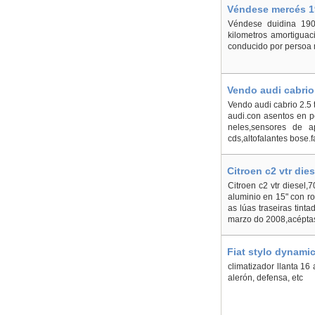
Véndese mercés 19
Véndese duidina 190
kilometros amortiguac
conducido por persoa 
Vendo audi cabrio 
Vendo audi cabrio 2.5 
audi.con asentos en pe
neles,sensores de a
cds,altofalantes bose.f
Citroen c2 vtr die
Citroen c2 vtr diesel,
aluminio en 15" con r
as lúas traseiras tin
marzo do 2008,acéptas
Fiat stylo dynamic
climatizador llanta 16 
alerón, defensa, etc