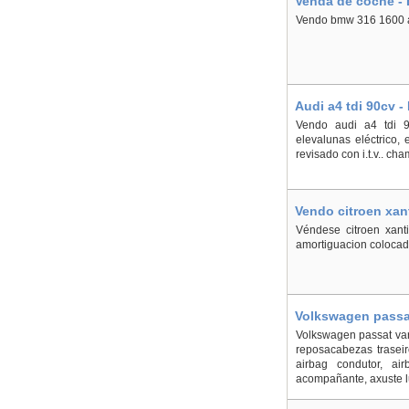
Venda de coche - 
Vendo bmw 316 1600 a 
Audi a4 tdi 90cv 
Vendo audi a4 tdi 90
elevalunas eléctrico, 
revisado con i.t.v.. c
Vendo citroen xan
Véndese citroen xant
amortiguacion colocad
Volkswagen passat
Volkswagen passat vari
reposacabezas trasei
airbag condutor, ai
acompañante, axuste lum