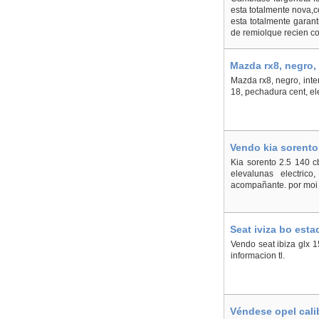
esta totalmente nova,c
esta totalmente garan
de remiolque recien co
Mazda rx8, negro, 
Mazda rx8, negro, inter
18, pechadura cent, elev
Vendo kia sorent
Kia sorento 2.5 140 c
elevalunas electric
acompañante. por moi 
Seat iviza bo est
Vendo seat ibiza glx 
informacion tl.
Véndese opel cali