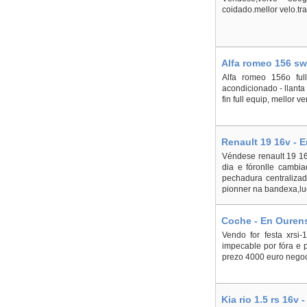
coidado.mellor velo.tr
Alfa romeo 156 sw
Alfa romeo 156o full
acondicionado - llanta 
fin full equip, mellor 
Renault 19 16v - 
Véndese renault 19 16
dia e fóronlle cambia
pechadura centralizada
pionner na bandexa,luc
Coche - En Ourens
Vendo for festa xrsi-
impecable por fóra e p
prezo 4000 euro negoc
Kia rio 1.5 rs 16v 