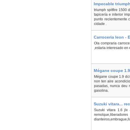
Impecable triumph
triumph spitfire 1500 
tapicería e interior i
punto recientemente c
cidade .
Carroceria leon -
Ola compraria carroce
,estaria interesado en e
Mégane coupe 1.9 
Mégane coupe 1.9 dci s
non ten aire acondici
pasadas, nunca deu n
gasolina.
Suzuki vitara... r
Suzuki vitara 1.6 jlx 
remolque,liberadores 
dianteiros,embrague,ll