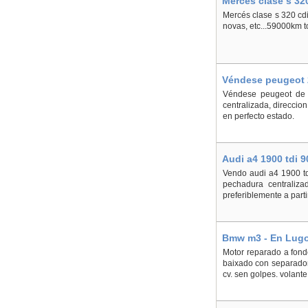
Mercés clase s 32
Mercés clase s 320 cdi 
novas, etc...59000km t
Véndese peugeot 2
Véndese peugeot de t
centralizada, direccion
en perfecto estado.
Audi a4 1900 tdi 
Vendo audi a4 1900 tdi
pechadura centralizad
preferiblemente a part
Bmw m3 - En Lug
Motor reparado a fondo
baixado con separadore
cv. sen golpes. volant