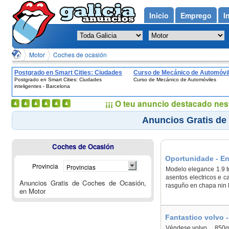
Inicio
Emprego
I
Motor
Coches de ocasión
Postgrado en Smart Cities: Ciudades
Curso de Mecánico de Automóvi
Postgrado en Smart Cities: Ciudades
Curso de Mecánico de Automóviles
inteligentes - Barcelona
inteligentes - Barcelona
¡¡¡ O teu anuncio destacado nes
Anuncios Gratis de
Coches de Ocasión
Oportunidade - En
Provincia
Provincias
Modelo elegance 1.9 td
asentos electricos e c
Anuncios Gratis de Coches de Ocasión,
rasguño en chapa nin l
en Motor
Fantastico volvo 
Véndese,volvo 850g