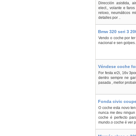
Dirección asistida, a
elect., volante e far
reloxo, neumáticos mi
detalles por ..
Bmw 320 seri 3 20
Vendo o coche por ter
nacional e sen golpes
Véndese coche for
For festa xr2i, 16v 3p
dentro sempre ne gara
pasada , mellor probal
Fonda civic coupe 
O coche esta novo ten
nunca me deu ningun p
coche é perfecto par
mundo.o coche é ver pro