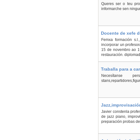
Queres ser o teu pr
informarche sen ning
Docente de xefe de
Femxa formación s.l.
incorporar un profesor
15 de novembro ao 19 
restauración. diplomad
Traballa para a c
Necesítanse p
stans,repartidores,fig
Jazz,improvisació
Javier constenla prof
de jazz piano, improv
preparación probas de