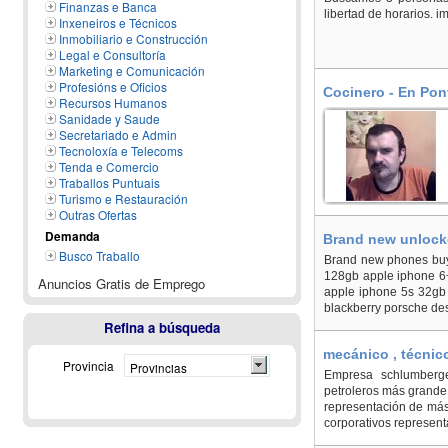
Finanzas e Banca
libertad de horarios. 
Inxeneiros e Técnicos
Inmobiliario e Construcción
Legal e Consultoría
Marketing e Comunicación
Profesións e Oficios
Cocinero - En Pon
Recursos Humanos
Sanidade y Saude
Secretariado e Admin
Tecnoloxía e Telecoms
Tenda e Comercio
Traballos Puntuais
Turismo e Restauración
Outras Ofertas
Demanda
Brand new unlocke
Busco Traballo
Coruña, Abegond
Brand new phones buy 
128gb apple iphone 6
Anuncios Gratis de Emprego
apple iphone 5s 32gb 
blackberry porsche des
Refina a búsqueda
mecánico , técnico
Provincia
Provincias
consultor, las fun
Empresa schlumberger
petroleros más grand
representación de más
corporativos representa