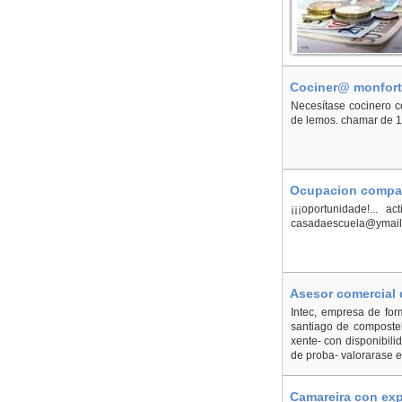
Cociner@ monfort
Necesítase cocinero c
de lemos. chamar de 
Ocupacion compati
¡¡¡oportunidade!... a
casadaescuela@ymail
Asesor comercial 
Intec, empresa de for
santiago de compostel
xente- con disponibili
de proba- valorarase ex
Camareira con exp