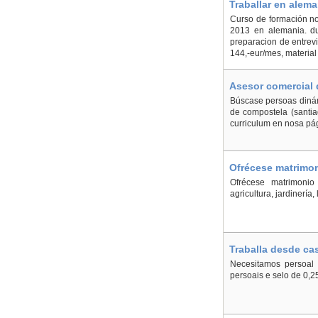
Traballar en alema
Curso de formación no
2013 en alemania. du
preparacion de entrevi
144,-eur/mes, material
Asesor comercial 
Búscase persoas dinám
de compostela (santia
curriculum en nosa pág
Ofrécese matrimon
Ofrécese matrimonio
agricultura, jardinerí
Traballa desde ca
Necesitamos persoal 
persoais e selo de 0,