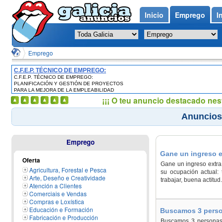
Inicio
Emprego
I
Emprego
C.F.E.P. TÉCNICO DE EMPREGO:
C.F.E.P. TÉCNICO DE EMPREGO:
PLANIFICACIÓN Y GESTIÓN DE
PLANIFICACIÓN Y GESTIÓN DE PROYECTOS
PROYECTOS PARA LA MEJORA DE LA
PARA LA MEJORA DE LA EMPLEABILIDAD
EMPLEABILIDAD
¡¡¡ O teu anuncio destacado nes
Anuncios
Emprego
Gane un ingreso e
Oferta
Gane un ingreso extra 
Agricultura, Forestal e Pesca
su ocupación actual: 
Arte, Deseño e Creatividade
trabajar, buena actit
Atención a Clientes
Comerciais e Vendas
Compras e Loxística
Educación e Formación
Buscamos 3 perso
Fabricación e Producción
Buscamos 3 personas q