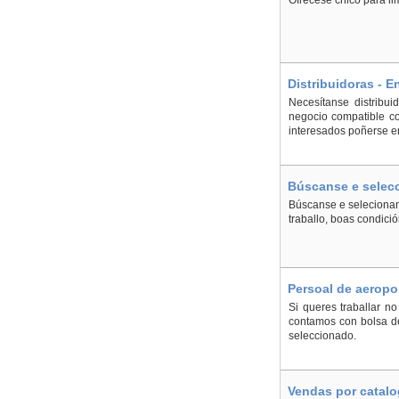
Ofrécese chico para li
Distribuidoras - E
Necesítanse distribu
negocio compatible co
interesados poñerse e
Búscanse e selecc
Búscanse e selecionan 
traballo, boas condici
Persoal de aeropo
Si queres traballar n
contamos con bolsa de
seleccionado.
Vendas por catalo