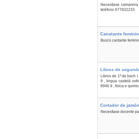
Necesítase camareira 
teléfono 677832233
Canatante feminin
Busco cantante femini
Libros de segunda
Libros de 1º de bach 
9 , lingua castelá ox
8946 9 , fisica e quim
Cortador de jamón
Necesítase docente par