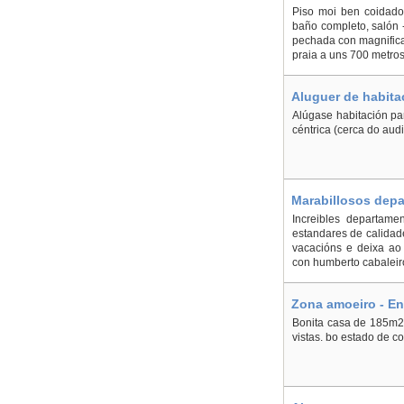
Piso moi ben coidado
baño completo, salón -
pechada con magnifica 
praia a uns 700 metros.
Aluguer de habita
Alúgase habitación par
céntrica (cerca do aud
Marabillosos depa
Increibles departam
estandares de calidad
vacacións e deixa ao 
con humberto cabaleir
Zona amoeiro - E
Bonita casa de 185m2,
vistas. bo estado de c