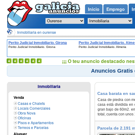
Inicio
Emprego
I
Inmobiliaria en ourense
Perito Judicial Inmobiliario. Girona
Perito Judicial Inmobiliario. Alme
Perito Judicial Inmobiliario. Girona
Perito Judicial Inmobiliario. Almeria
¡¡¡ O teu anuncio destacado nes
Anuncios Gratis 
Inmobiliaria
Casa barata en sa
Venda
de Ambía
Casa de piedra con mu
Casas e Chalets
casa está dividida en 
Locais Comerciales
gran bajo de 60m2. en l
Obra Nova
total, cuenta con unos 
Oficinas
Pisos e Apartamentos
Terreos e Parcelas
Parcela de 2.191
Aluguer