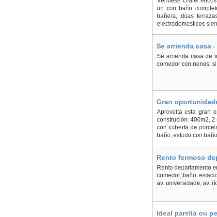
Véndese chalet encost
un con baño completo
bañera, dúas terraza
electrodomesticos sieme
Se arrienda casa -
Se arrienda casa de i
comedor con nenos. si
Gran oportunidade
Aproveita esta gran o
construción: 400m2, 2
con cuberta de porcela
baño, estudo con baño,
Rento fermoso dep
Rento departamento en 
comedor, baño, estaci
av. universidade, av. 
Ideal parella ou p