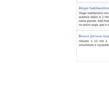
Alugo habitacións
Alugo habitacións con 
autobús didier a 2 min
cama grande. total tra
no prezo auga, gas e e
Busco persoa resp
de valencia - En 
Situado a 10 min a p
amueblado e equipado.