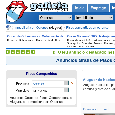
Inicio
Emprego
I
Inmobiliaria en Ourense
(Aluguer)
Pisos compartidos en ourense
Curso de Gobernanta o Gobernante de
Curso Microsoft 365 :Trabajar en
Curso de Gobernanta o Gobernante de Hotel
Curso Microsoft 365 :Trabajar en línea 
Hotel
con Sharepoint, Onedrive, Teams
Sharepoint, Onedrive, Teams , Planner 
Planner y Outlook - Nivel Usuari
Outlook - Nivel Usuarios
¡¡¡ O teu anuncio destacado nes
Anuncios Gratis de Pisos
Pisos Compartidos
Aluguer de habita
Provincia
Ourense
Alúgase habitación par
céntrica (cerca do aud
Municipio
Municipio
Anuncios Gratis de Pisos Compartidos, en
Aluguer, en Inmobiliaria en Ourense
Busco chico-chico