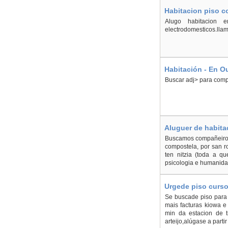
Habitacion piso c
Alugo habitacion 
electrodomesticos.ll
Habitación - En O
Buscar adj> para compa
Aluguer de habita
Buscamos compañeiro p
compostela, por san r
ten nitzia (toda a q
psicologia e humanidad
Urgede piso curso 
Se buscade piso para 
mais facturas kiowa 
min da estacion de 
arteijo,alúgase a part